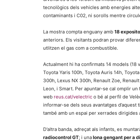
tecnològics dels vehicles amb energies alte
contaminants i C02, ni sorolls mentre circul
La mostra compta enguany amb
18 exposit
anteriors. Els visitants podran provar difere
utlitzen el gas com a combustible.
Actualment hi ha confirmats 14 models (18 ve
Toyota Yaris 100h, Toyota Auris 14h, Toyot
300h, Lexus NX 300h, Renault Zoe, Renault 
Leon, i Smart. Per apuntar-se cal omplir un 
web
reus.cat/velectric
o bé al perfil de Vel
informar-se dels seus avantatges d’aquest ti
també amb un espai per xerrades dirigides al 
D’altra banda, adreçat als infants, es muntar
radiocontrol GT
; i una
lona gengant per a d