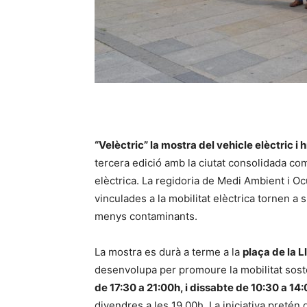
“Velèctric” la mostra del vehicle elèctric i 
tercera edició amb la ciutat consolidada com
elèctrica. La regidoria de Medi Ambient i O
vinculades a la mobilitat elèctrica tornen a 
menys contaminants.
La mostra es durà a terme a la
plaça de la L
desenvolupa per promoure la mobilitat sosten
de 17:30 a 21:00h, i dissabte de 10:30 a 14:
divendres a les 19.00h. La iniciativa pretén 