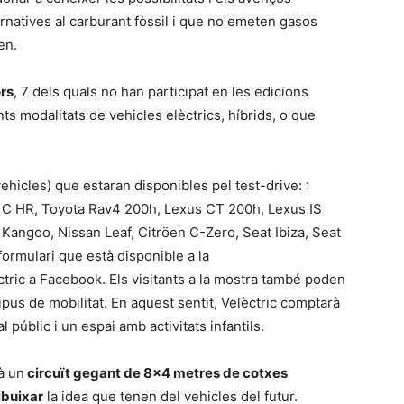
rnatives al carburant fòssil i que no emeten gasos
en.
ors
, 7 dels quals no han participat en les edicions
nts modalitats de vehicles elèctrics, híbrids, o que
hicles) que estaran disponibles pel test-drive: :
a C HR, Toyota Rav4 200h, Lexus CT 200h, Lexus IS
Kangoo, Nissan Leaf, Citröen C-Zero, Seat Ibiza, Seat
formulari que està disponible a la
èctric a Facebook. Els visitants a la mostra també poden
pus de mobilitat. En aquest sentit, Velèctric comptarà
públic i un espai amb activitats infantils.
à un
circuït gegant de 8×4 metres de cotxes
ibuixar
la idea que tenen del vehicles del futur.