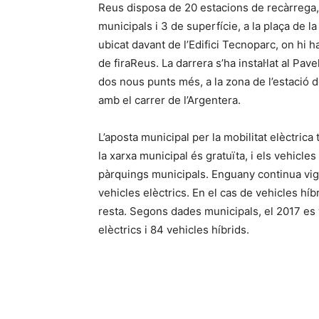
Reus disposa de 20 estacions de recàrrega, 
municipals i 3 de superfície, a la plaça de la
ubicat davant de l’Edifici Tecnoparc, on hi h
de firaReus. La darrera s’ha instal·lat al Pave
dos nous punts més, a la zona de l’estació de
amb el carrer de l’Argentera.
L’aposta municipal per la mobilitat elèctrica
la xarxa municipal és gratuïta, i els vehic
pàrquings municipals. Enguany continua vige
vehicles elèctrics. En el cas de vehicles híb
resta. Segons dades municipals, el 2017 es 
elèctrics i 84 vehicles híbrids.