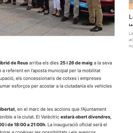
L
La
La
ac
no
híbrid de Reus
arriba els dies
25 i 26 de maig
a la seva
 a referent en l’aposta municipal per la mobilitat
cupació, els concessionaris de cotxes i empreses
sumar esforços per acostar a la ciutadania els vehicles
libertat
, en el marc de les accions que l’Ajuntament
ible a la ciutat. El Velèctric
estarà obert divendres,
00 i de 18:00 a 21:00h
. La inauguració oficial serà el
donar a conèixer les possibilitats i els avenços