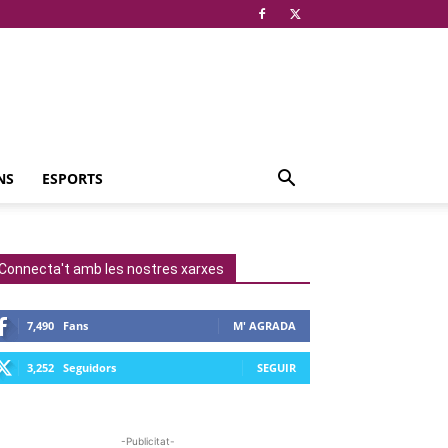
NS
ESPORTS
Connecta't amb les nostres xarxes
7,490
Fans
M' AGRADA
3,252
Seguidors
SEGUIR
-Publicitat-