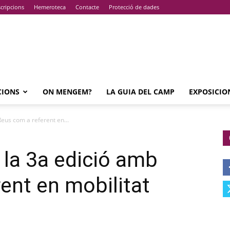
cripcions
Hemeroteca
Contacte
Protecció de dades
CIONS
ON MENGEM?
LA GUIA DEL CAMP
EXPOSICIO
Reus com a referent en...
a la 3a edició amb
ent en mobilitat