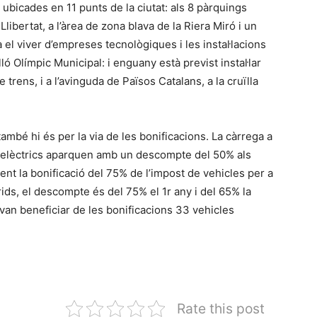
ubicades en 11 punts de la ciutat: als 8 pàrquings
 Llibertat, a l’àrea de zona blava de la Riera Miró i un
a el viver d’empreses tecnològiques i les instal·lacions
lló Olímpic Municipal: i enguany està previst instal·lar
 trens, i a l’avinguda de Països Catalans, a la cruïlla
 també hi és per la via de les bonificacions. La càrrega a
les elèctrics aparquen amb un descompte del 50% als
nt la bonificació del 75% de l’impost de vehicles per a
rids, el descompte és del 75% el 1r any i del 65% la
van beneficiar de les bonificacions 33 vehicles
Rate this post