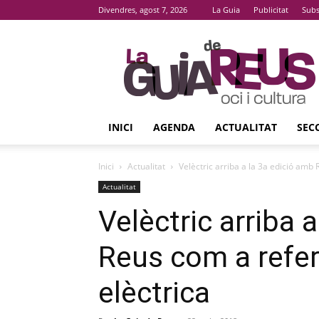
Divendres, agost 7, 2026
La Guia
Publicitat
Subs
La
Guia
De
Reus
INICI
AGENDA
ACTUALITAT
SEC
Inici
Actualitat
Velèctric arriba a la 3a edició amb 
Actualitat
Velèctric arriba 
Reus com a refer
elèctrica