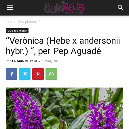
Inici
Què plantem?
Què plantem?
“Verònica (Hebe x andersonii
hybr.) “, per Pep Aguadé
Per
La Guia de Reus
-
1 maig, 2016