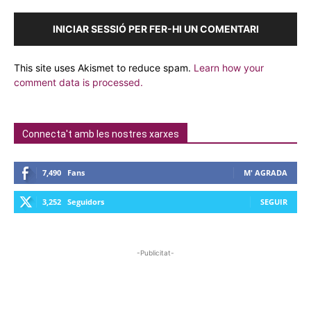
INICIAR SESSIÓ PER FER-HI UN COMENTARI
This site uses Akismet to reduce spam.
Learn how your
comment data is processed.
Connecta't amb les nostres xarxes
7,490
Fans
M' AGRADA
3,252
Seguidors
SEGUIR
-Publicitat-