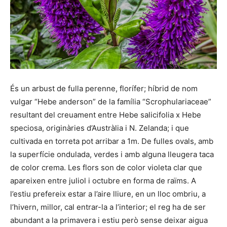
És un arbust de fulla perenne, florífer; híbrid de nom
vulgar “Hebe anderson” de la família “Scrophulariaceae”
resultant del creuament entre Hebe salicifolia x Hebe
speciosa, originàries d’Austràlia i N. Zelanda; i que
cultivada en torreta pot arribar a 1m. De fulles ovals, amb
la superfície ondulada, verdes i amb alguna lleugera taca
de color crema. Les flors son de color violeta clar que
apareixen entre juliol i octubre en forma de raïms. A
l’estiu prefereix estar a l’aire lliure, en un lloc ombriu, a
l’hivern, millor, cal entrar-la a l’interior; el reg ha de ser
abundant a la primavera i estiu però sense deixar aigua