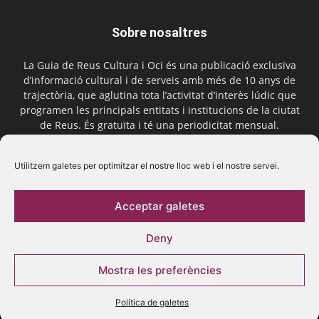
Sobre nosaltres
La Guia de Reus Cultura i Oci és una publicació exclusiva
d’informació cultural i de serveis amb més de 10 anys de
trajectòria, que aglutina tota l’activitat d’interès lúdic que
programen les principals entitats i institucions de la ciutat
de Reus. És gratuïta i té una periodicitat mensual.
Contactar-nos:
comercial@laguiadereus.com
Utilitzem galetes per optimitzar el nostre lloc web i el nostre servei.
Acceptar galetes
Segueix-nos
Deny
Mostra les preferències
Política de galetes
© 2016 La Guia de Reus | Creada per Be Marketing