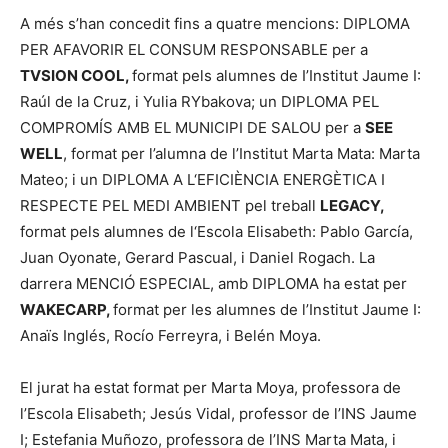
A més s’han concedit fins a quatre mencions: DIPLOMA
PER AFAVORIR EL CONSUM RESPONSABLE per a
TVSION COOL,
format pels alumnes de I’Institut Jaume I:
Raúl de la Cruz, i Yulia RYbakova; un DIPLOMA PEL
COMPROMÍS AMB EL MUNICIPI DE SALOU per a
SEE
WELL
, format per l’alumna de l’Institut Marta Mata: Marta
Mateo; i un DIPLOMA A L‘EFICIÈNCIA ENERGÈTICA I
RESPECTE PEL MEDI AMBIENT pel treball
LEGACY,
format pels alumnes de l‘Escola Elisabeth: Pablo García,
Juan Oyonate, Gerard Pascual, i Daniel Rogach. La
darrera MENCIÓ ESPECIAL, amb DIPLOMA ha estat per
WAKECARP,
format per les alumnes de l’Institut Jaume I:
Anaïs Inglés, Rocío Ferreyra, i Belén Moya.
El jurat ha estat format per Marta Moya, professora de
l’Escola Elisabeth; Jesús Vidal, professor de l’INS Jaume
I; Estefania Muñozo, professora de l’INS Marta Mata, i