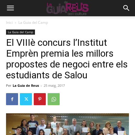
Inici
La Guia del Camp
La Guia del Camp
El VIIIè concurs l’Institut
Emprèn premia les millors
propostes de negoci entre els
estudiants de Salou
Per
La Guia de Reus
-
25 maig, 2017