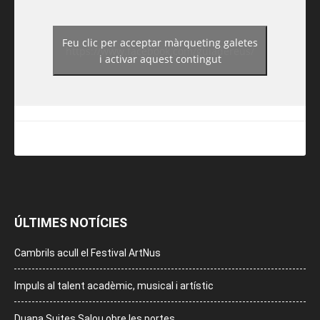
Feu clic per acceptar màrqueting galetes
https://www.facebook.com/guiadereus/
i activar aquest contingut
ÚLTIMES NOTÍCIES
Cambrils acull el Festival ArtNus
Impuls al talent acadèmic, musical i artístic
Duana Suites Salou obre les portes