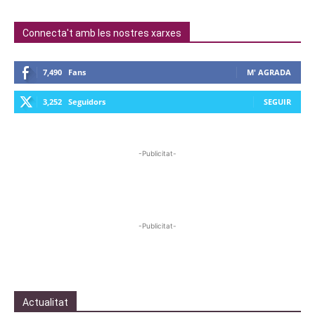
Connecta't amb les nostres xarxes
7,490
Fans
M' AGRADA
3,252
Seguidors
SEGUIR
-Publicitat-
-Publicitat-
Actualitat