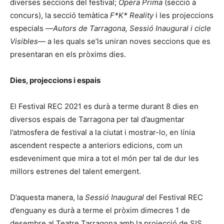
diverses seccions del festival;
Opera Prima
(secció a
concurs), la secció temàtica
F*K* Reality
i les projeccions
especials —
Autors de Tarragona, Sessió Inaugural i cicle
Visibles
— a les quals se’ls uniran noves seccions que es
presentaran en els pròxims dies.
Dies, projeccions i espais
El Festival REC 2021 es durà a terme durant 8 dies en
diversos espais de Tarragona per tal d’augmentar
l’atmosfera de festival a la ciutat i mostrar-lo, en línia
ascendent respecte a anteriors edicions, com un
esdeveniment que mira a tot el món per tal de dur les
millors estrenes del talent emergent.
D’aquesta manera, la
Sessió Inaugural
del Festival REC
d’enguany es durà a terme el pròxim dimecres 1 de
desembre al Teatre Tarragona amb la projecció de SIS