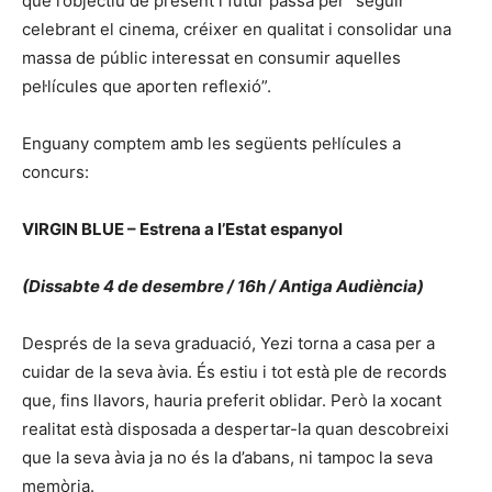
que l’objectiu de present i futur passa per “seguir
celebrant el cinema, créixer en qualitat i consolidar una
massa de públic interessat en consumir aquelles
pel·lícules que aporten reflexió”.
Enguany comptem amb les següents pel·lícules a
concurs:
VIRGIN BLUE – Estrena a l’Estat espanyol
(Dissabte 4 de desembre / 16h / Antiga Audiència)
Després de la seva graduació, Yezi torna a casa per a
cuidar de la seva àvia. És estiu i tot està ple de records
que, fins llavors, hauria preferit oblidar. Però la xocant
realitat està disposada a despertar-la quan descobreixi
que la seva àvia ja no és la d’abans, ni tampoc la seva
memòria.