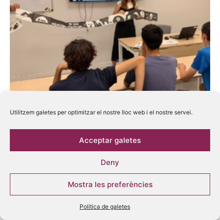
Lectura inclusiva a l’Espai Boule
Utilitzem galetes per optimitzar el nostre lloc web i el nostre servei.
La Guia de Reus
-
3 agost, 2026
0
La Lliga i l’Associació Supera’t han organitzat una activitat conjunta a
Acceptar galetes
l’Espai Boule de Reus per apropar noves formes de lectura
accessibles a través...
Deny
Mostra les preferències
-Publicitat-
Política de galetes