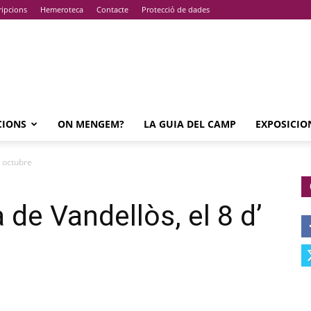
ripcions
Hemeroteca
Contacte
Protecció de dades
CIONS
ON MENGEM?
LA GUIA DEL CAMP
EXPOSICIO
’ octubre
de Vandellòs, el 8 d’