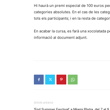
Hi haurà un premi especial de 100 euros per a
categories absolutes. En el cas de les categ
tots els participants; i en la resta de categori
En acabar la cursa, es farà una xocolatada p
informació al document adjunt.
Article anterior
‘End Summer Festival’ a Miami Platja, del 7 al 9 