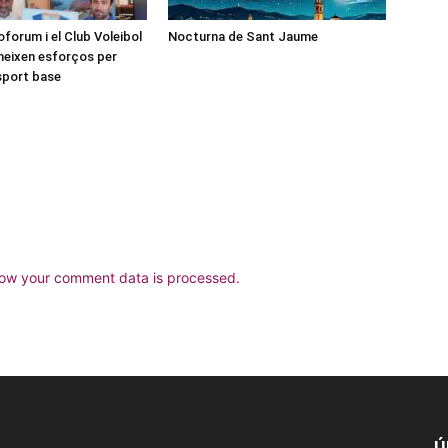
forum i el Club Voleibol
Nocturna de Sant Jaume
neixen esforços per
esport base
ow your comment data is processed.
Ú