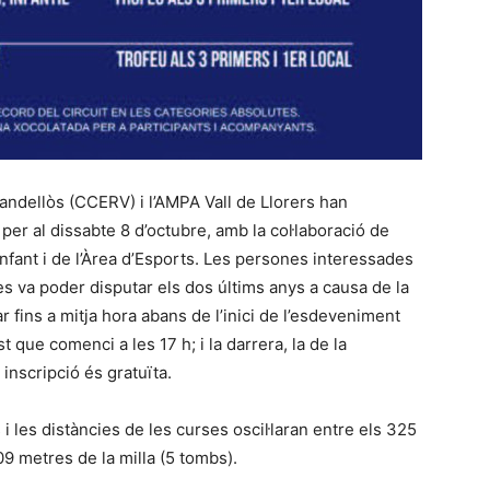
Vandellòs (CCERV) i l’AMPA Vall de Llorers han
per al dissabte 8 d’octubre, amb la col·laboració de
’Infant i de l’Àrea d’Esports. Les persones interessades
es va poder disputar els dos últims anys a causa de la
 fins a mitja hora abans de l’inici de l’esdeveniment
st que comenci a les 17 h; i la darrera, la de la
 inscripció és gratuïta.
i les distàncies de les curses oscil·laran entre els 325
609 metres de la milla (5 tombs).