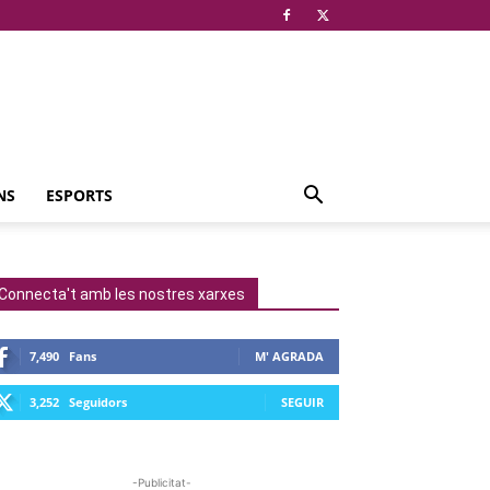
NS
ESPORTS
Connecta't amb les nostres xarxes
7,490
Fans
M' AGRADA
3,252
Seguidors
SEGUIR
-Publicitat-