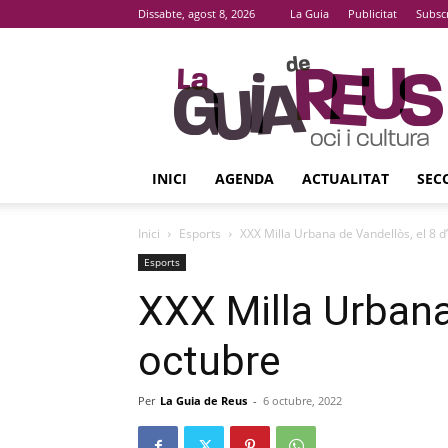
Dissabte, agost 8, 2026
La Guia
Publicitat
Subsc
La
Guia
De
Reus
INICI
AGENDA
ACTUALITAT
SEC
Inici
Esports
XXX Milla Urbana de Vandellòs, el 8 d
Esports
XXX Milla Urbana 
octubre
Per
La Guia de Reus
-
6 octubre, 2022