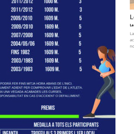
L
La
La
ac
no