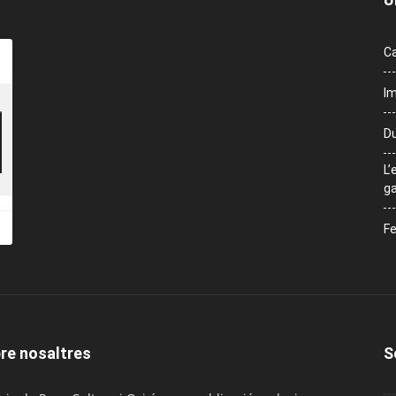
Ca
Im
Du
L’
ga
Fe
re nosaltres
S