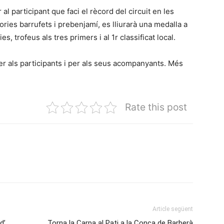
l participant que faci el rècord del circuit en les
ories barrufets i prebenjamí, es lliurarà una medalla a
es, trofeus als tres primers i al 1r classificat local.
er als participants i per als seus acompanyants. Més
Rate this post
Article següent
d’
Torna la Carpa al Pati a la Conca de Barberà