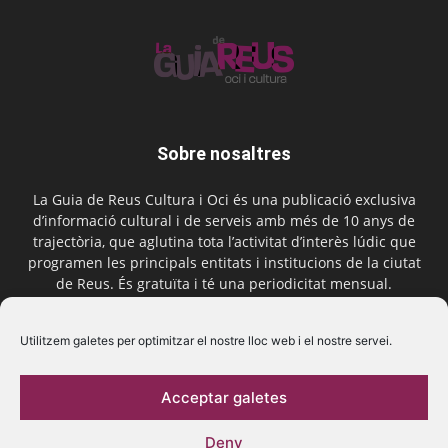
Sobre nosaltres
La Guia de Reus Cultura i Oci és una publicació exclusiva
d’informació cultural i de serveis amb més de 10 anys de
trajectòria, que aglutina tota l’activitat d’interès lúdic que
programen les principals entitats i institucions de la ciutat
de Reus. És gratuïta i té una periodicitat mensual.
Contactar-nos:
comercial@laguiadereus.com
Utilitzem galetes per optimitzar el nostre lloc web i el nostre servei.
Acceptar galetes
Segueix-nos
Deny