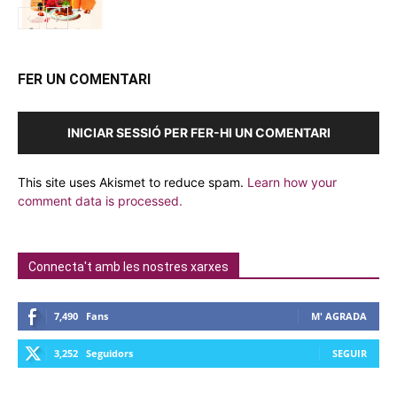
FER UN COMENTARI
INICIAR SESSIÓ PER FER-HI UN COMENTARI
This site uses Akismet to reduce spam.
Learn how your
comment data is processed.
Connecta't amb les nostres xarxes
7,490
Fans
M' AGRADA
3,252
Seguidors
SEGUIR