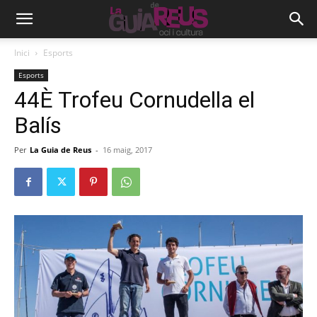
Inici
Esports
Esports
44È Trofeu Cornudella el
Balís
Per
La Guia de Reus
-
16 maig, 2017