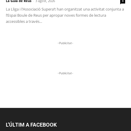
La Guia de Reus
-
3 agost, 2026
0
La Lliga i l’Associació Supera’t han organitzat una activitat conjunta a
l’Espai Boule de Reus per apropar noves formes de lectura
accessibles a través...
-Publicitat-
-Publicitat-
L’ÚLTIM A FACEBOOK