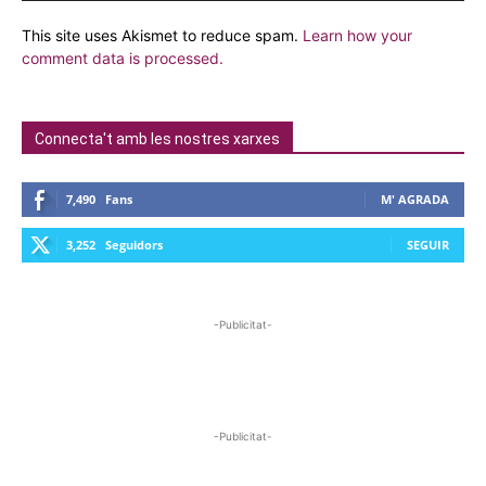
This site uses Akismet to reduce spam.
Learn how your
comment data is processed.
Connecta't amb les nostres xarxes
7,490
Fans
M' AGRADA
3,252
Seguidors
SEGUIR
-Publicitat-
-Publicitat-