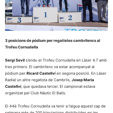
3 posicions de pòdium per regatistes cambrilencs al
Trofeu Cornudella
Sergi Sevil
s’endu el Trofeu Cornudella en Làser 4.7 amb
tres primers. El cambrilenc va estar acompanyat al
pòdium per
Ricard Castellví
en segona posició. En Làser
Radial un altre regatista de Cambrils,
Josep Maria
Castellví
, que quedava tercer. El campionat estava
organitzat pel Club Nàutic El Balís.
El 44è Trofeu Cornudella va tenir a l’aigua aquest cap de
setmana més de 200 tripulacions distribuïdes en les