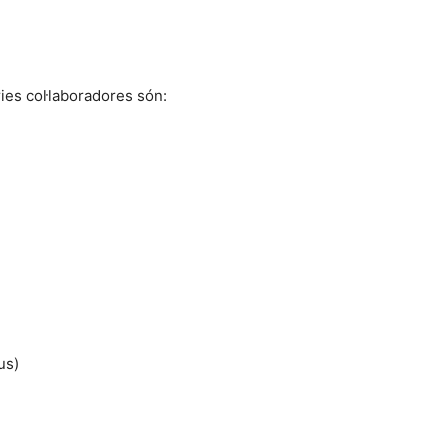
ries col·laboradores són:
us)