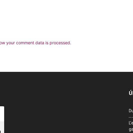
ow your comment data is processed.
Ú
Du
L’
ga