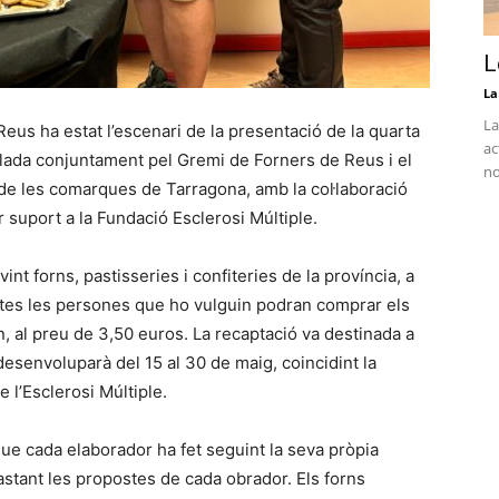
L
La
La
eus ha estat l’escenari de la presentació de la quarta
ac
iculada conjuntament pel Gremi de Forners de Reus i el
no
de les comarques de Tarragona, amb la col·laboració
suport a la Fundació Esclerosi Múltiple.
int forns, pastisseries i confiteries de la província, a
es les persones que ho vulguin podran comprar els
, al preu de 3,50 euros. La recaptació va destinada a
esenvoluparà del 15 al 30 de maig, coincidint la
 l’Esclerosi Múltiple.
ue cada elaborador ha fet seguint la seva pròpia
stant les propostes de cada obrador. Els forns