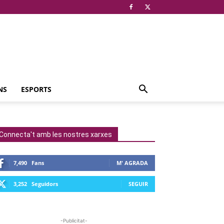
NS
ESPORTS
Connecta't amb les nostres xarxes
7,490
Fans
M' AGRADA
3,252
Seguidors
SEGUIR
-Publicitat-