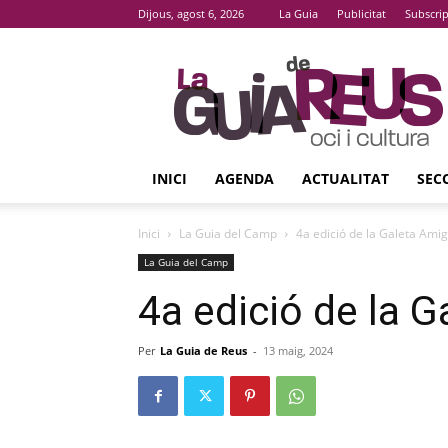
Dijous, agost 6, 2026
La Guia
Publicitat
Subscri
La
Guia
De
Reus
INICI
AGENDA
ACTUALITAT
SEC
Inici
La Guia del Camp
4a edició de la Galeta Ami
La Guia del Camp
4a edició de la 
Per
La Guia de Reus
-
13 maig, 2024