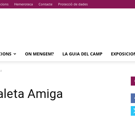
pcions
Hemeroteca
Contacte
Protecció de dades
CIONS
ON MENGEM?
LA GUIA DEL CAMP
EXPOSICIO
ga
Galeta Amiga