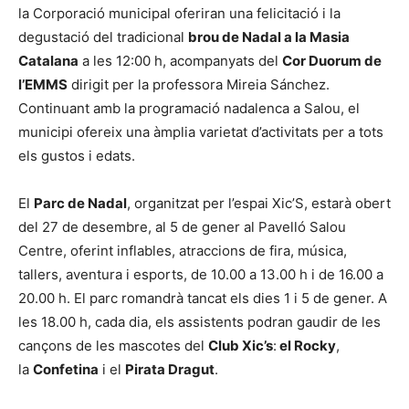
la Corporació municipal oferiran una felicitació i la
degustació del tradicional
brou de Nadal a la Masia
Catalana
a les 12:00 h, acompanyats del
Cor Duorum de
l’EMMS
dirigit per la professora Mireia Sánchez.
Continuant amb la programació nadalenca a Salou, el
municipi ofereix una àmplia varietat d’activitats per a tots
els gustos i edats.
El
Parc de Nadal
, organitzat per l’espai Xic’S, estarà obert
del 27 de desembre, al 5 de gener al Pavelló Salou
Centre, oferint inflables, atraccions de fira, música,
tallers, aventura i esports, de 10.00 a 13.00 h i de 16.00 a
20.00 h. El parc romandrà tancat els dies 1 i 5 de gener. A
les 18.00 h, cada dia, els assistents podran gaudir de les
cançons de les mascotes del
Club Xic’s
:
el Rocky
,
la
Confetina
i el
Pirata Dragut
.