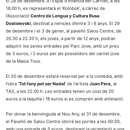
El 28 de desembre, a l’Espai d’Infància del Carrilet, a les
18.00 h, es representarà el ‘Kolobok’, a càrrec de
l’Associació
Centro de Lengua y Cultura Rusa
Dostoievski
, destinat a nens/es d’entre 3 i 6 anys. El 29
de desembre i el 3 de gener, al pavelló Salou Centre, de
20.30 a 22.30 h, els joves, a partir de 12 anys, podran
adquirir les seves entrades pel Parc Jove, amb un preu
de 3 euros, i 2 euros per als posseïdors del carnet jove
de la Masia Tous.
El 30 de desembre estarà reservat per a la comèdia, amb
l’obra
‘Tot l’any pot ser Nadal’
de l’artista
Joan Pera,
al
TAS, a les 22.00 h. Les entrades tenen un cost de 20
euros a la taquilla i 18 euros si es compren amb antelació.
Per donar la benvinguda al Nou Any, el 31 de desembre,
el Pavelló de Salou Centre obrirà les portes a les 00:30,
amb una entrada de 5 euros, destinant la recaptació a una