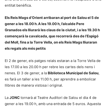
entitat benèfica.
Els Reis Mags d’Orient arribaran al port de Salou el 5 de
gener a les 18.00 h. A les 19.00 h, l’alcalde Pere
Granados els lliurarà les claus de la ciutat, i a les 19.30 h
començarà la cavalcada, que recorrerà des de l’Espigó
del Moll, fins a la Torre Vella, on els Reis Mags lliuraran
els regals als més petits
El 2 de gener, els patges reials estaran a la Torre Vella de
les 17.00 a les 20.00 h per rebre les cartes dels nens i
nenes. El 3 de gener, a la
Biblioteca Municipal de Salou
,
es farà un taller a les 11.00 h, per aprendre a embolicar
llibres de manera vistosa i original.
La
JONC
tornarà al Teatre Auditori de Salou el dia 4 de
gener a les 19.00 h, amb una entrada de 5 euros. Aquesta