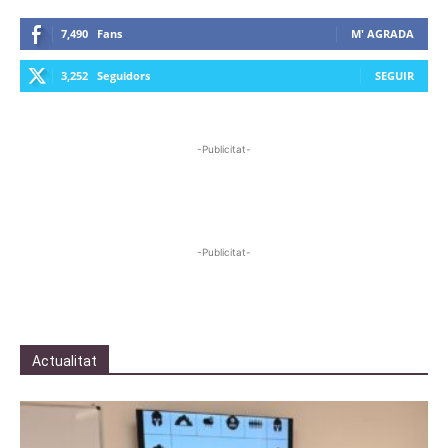
7,490
Fans
M' AGRADA
3,252
Seguidors
SEGUIR
-Publicitat-
-Publicitat-
Actualitat