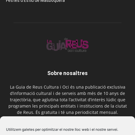
Festes d’Estiu de Masboquera
Sobre nosaltres
La Guia de Reus Cultura i Oci és una publicació exclusiva
d’informació cultural i de serveis amb més de 10 anys de
trajectòria, que aglutina tota l’activitat d’interès lúdic que
programen les principals entitats i institucions de la ciutat
de Reus. És gratuïta i té una periodicitat mensual.
Contactar-nos:
comercial@laguiadereus.com
Utilitzem galetes per optimitzar el nostre lloc web i el nostre servei.