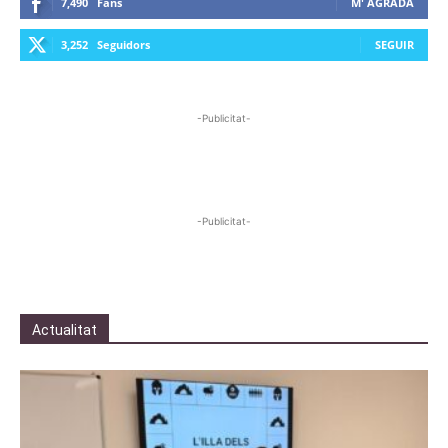
7,490
Fans
M' AGRADA
3,252
Seguidors
SEGUIR
-Publicitat-
-Publicitat-
Actualitat