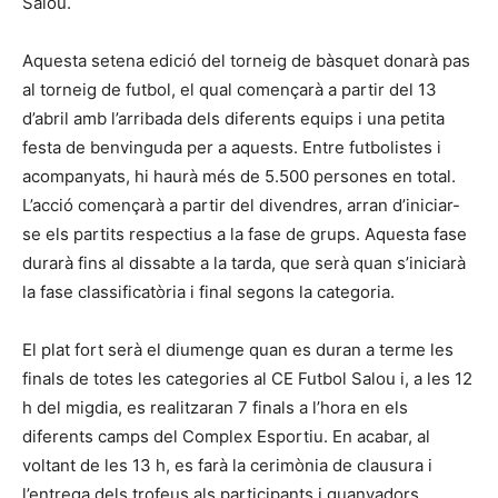
Salou.
Aquesta setena edició del torneig de bàsquet donarà pas
al torneig de futbol, el qual començarà a partir del 13
d’abril amb l’arribada dels diferents equips i una petita
festa de benvinguda per a aquests. Entre futbolistes i
acompanyats, hi haurà més de 5.500 persones en total.
L’acció començarà a partir del divendres, arran d’iniciar-
se els partits respectius a la fase de grups. Aquesta fase
durarà fins al dissabte a la tarda, que serà quan s’iniciarà
la fase classificatòria i final segons la categoria.
El plat fort serà el diumenge quan es duran a terme les
finals de totes les categories al CE Futbol Salou i, a les 12
h del migdia, es realitzaran 7 finals a l’hora en els
diferents camps del Complex Esportiu. En acabar, al
voltant de les 13 h, es farà la cerimònia de clausura i
l’entrega dels trofeus als participants i guanyadors.