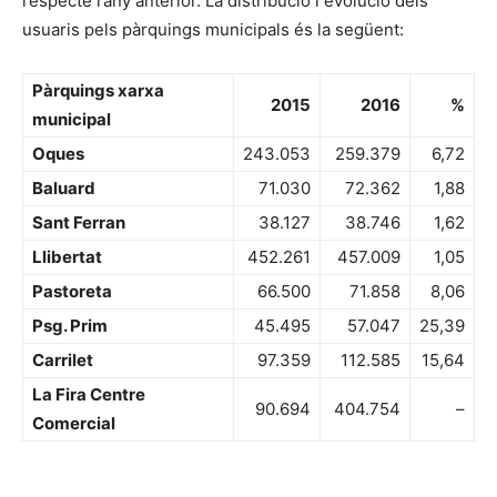
respecte l’any anterior. La distribució i evolució dels
usuaris pels pàrquings municipals és la següent:
Pàrquings xarxa
2015
2016
%
municipal
Oques
243.053
259.379
6,72
Baluard
71.030
72.362
1,88
Sant Ferran
38.127
38.746
1,62
Llibertat
452.261
457.009
1,05
Pastoreta
66.500
71.858
8,06
Psg. Prim
45.495
57.047
25,39
Carrilet
97.359
112.585
15,64
La Fira Centre
90.694
404.754
–
Comercial