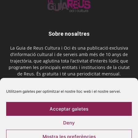
Sobre nosaltres
La Guia de Reus Cultura i Oci és una publicació exclusiva
d’informació cultural i de serveis amb més de 10 anys de
trajectòria, que aglutina tota l’activitat d’interès lúdic que
programen les principals entitats i institucions de la ciutat
de Reus. És gratuïta i té una periodicitat mensual.
Contactar-nos:
comercial@laguiadereus.com
Utilitzem galetes per optimitzar el nostre lloc web i el nostre servei.
Acceptar galetes
Segueix-nos
Deny
Mostra les preferències