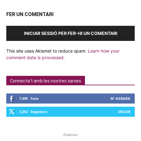
FER UN COMENTARI
INICIAR SESSIÓ PER FER-HI UN COMENTARI
This site uses Akismet to reduce spam.
Learn how your
comment data is processed.
Connecta't amb les nostres xarxes
7,490
Fans
M' AGRADA
3,252
Seguidors
SEGUIR
-Publicitat-