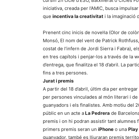
cursin 2n cicle d’ESO, Batxillerat o Cicles Fo
iniciativa, creada per l’AMIC, busca impulsar
que
incentiva la creativitat
i la imaginació 
Prenent cinc inicis de novel·la (Olor de colò
Monsó, El nom del vent de Patrick Rothfuss, 
costat de l’infern de Jordi Sierra i Fabra), el
en tres capítols i penjar-los a través de la 
d’entrega, que finalitza el 18 d’abril. La part
fins a tres persones.
Jurat i premis
A partir del 18 d’abril, últim dia per entregar
per persones vinculades al món literari i de 
guanyadors i els finalistes. Amb motiu del 20
públic en un acte a
La Pedrera
de Barcelona 
premis i on hi podran assistir tant alumnes f
primers premis seran un
iPhone
o una
Play
guanyador, també es lliuraran premis territor