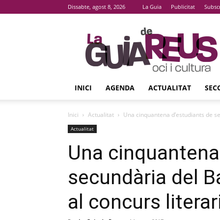
Dissabte, agost 8, 2026
La Guia
Publicitat
Subsc
La
Guia
De
Reus
INICI
AGENDA
ACTUALITAT
SEC
Inici
Actualitat
Una cinquantena d’estudiants de sec
Actualitat
Una cinquantena 
secundària del B
al concurs literar