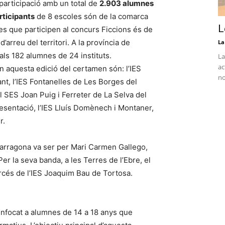
 participació amb un total de
2.903 alumnes
rticipants
de 8 escoles són de la comarca
L
nes que participen al concurs Ficcions és de
arreu del territori. A la província de
La
 als 182 alumnes de 24 instituts.
La
ac
 aquesta edició del certamen són: l’IES
no
ant, l’IES Fontanelles de Les Borges del
l SES Joan Puig i Ferreter de La Selva del
Presentació, l’IES Lluís Domènech i Montaner,
r.
 Tarragona va ser per Mari Carmen Gallego,
er la seva banda, a les Terres de l’Ebre, el
arcés de l’IES Joaquim Bau de Tortosa.
 enfocat a alumnes de 14 a 18 anys que