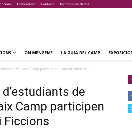
ripcions
Hemeroteca
Contacte
Protecció de dades
CIONS
ON MENGEM?
LA GUIA DEL CAMP
EXPOSICIO
undària del Baix Camp participen al concurs literari...
d’estudiants de
aix Camp participen
i Ficcions