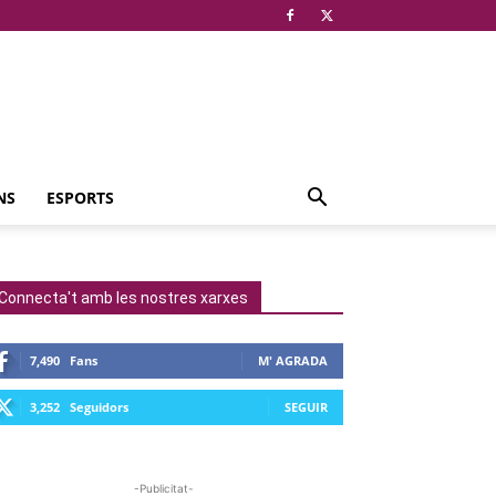
NS
ESPORTS
Connecta't amb les nostres xarxes
7,490
Fans
M' AGRADA
3,252
Seguidors
SEGUIR
-Publicitat-