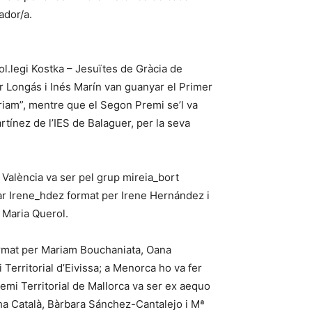
ador/a.
ol.legi Kostka – Jesuïtes de Gràcia de
r Longás i Inés Marín van guanyar el Primer
riam”, mentre que el Segon Premi se’l va
ínez de l’IES de Balaguer, per la seva
e València va ser pel grup mireia_bort
yar Irene_hdez format per Irene Hernández i
e Maria Querol.
ormat per Mariam Bouchaniata, Oana
Territorial d’Eivissa; a Menorca ho va fer
mi Territorial de Mallorca va ser ex aequo
 Català, Bàrbara Sánchez-Cantalejo i Mª