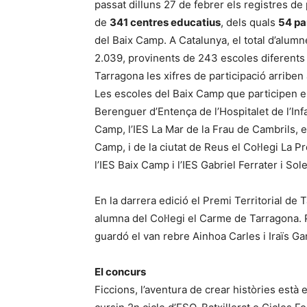
passat dilluns 27 de febrer els registres de
de
341 centres educatius
, dels quals
54 pa
del Baix Camp. A Catalunya, el total d’alum
2.039, provinents de 243 escoles diferents d’
Tarragona les xifres de participació arriben
Les escoles del Baix Camp que participen en
Berenguer d’Entença de l’Hospitalet de l’Inf
Camp, l’IES La Mar de la Frau de Cambrils, e
Camp, i de la ciutat de Reus el Col·legi La 
l’IES Baix Camp i l’IES Gabriel Ferrater i Sole
En la darrera edició el Premi Territorial de
alumna del Col·legi el Carme de Tarragona. P
guardó el van rebre Ainhoa Carles i Iraïs G
El concurs
Ficcions, l’aventura de crear històries està