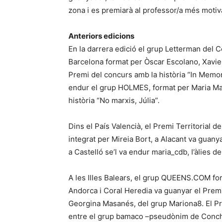
zona i es premiarà al professor/a més motiv
Anteriors edicions
En la darrera edició el grup Letterman del C
Barcelona format per Òscar Escolano, Xavie
Premi del concurs amb la història “In Memo
endur el grup HOLMES, format per Maria Mart
història “No marxis, Júlia”.
Dins el País Valencià, el Premi Territorial d
integrat per Mireia Bort, a Alacant va guan
a Castelló se’l va endur maria_cdb, l’àlies d
A les Illes Balears, el grup QUEENS.COM f
Andorca i Coral Heredia va guanyar el Premi 
Georgina Masanés, del grup Mariona8. El Pre
entre el grup bamaco –pseudònim de Concha