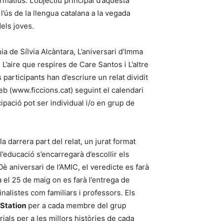
rmatius. L’objectiu principal d’aquesta
 l’ús de la llengua catalana a la vegada
dels joves.
nia de Sílvia Alcàntara, L’aniversari d’Imma
L’aire que respires de Care Santos i L’altre
s participants han d’escriure un relat dividit
web (www.ficcions.cat) seguint el calendari
icipació pot ser individual i/o en grup de
 la darrera part del relat, un jurat format
l’educació s’encarregarà d’escollir els
è aniversari de l’AMIC, el veredicte es farà
el 25 de maig on es farà l’entrega de
inalistes com familiars i professors. Els
 Station
per a cada membre del grup
ials per a les millors històries de cada