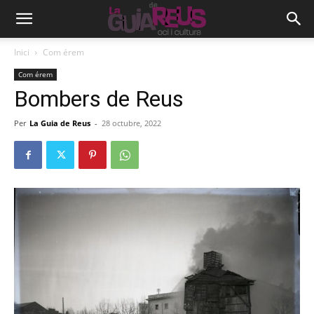
Inici
Com érem
Com érem
Bombers de Reus
Per
La Guia de Reus
-
28 octubre, 2022