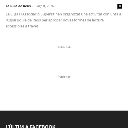
La Guia de Reus
-
3 agost, 2026
0
La Lliga i l’Associació Supera’t han organitzat una activitat conjunta a
l’Espai Boule de Reus per apropar noves formes de lectura
accessibles a través...
-Publicitat-
-Publicitat-
L’ÚLTIM A FACEBOOK