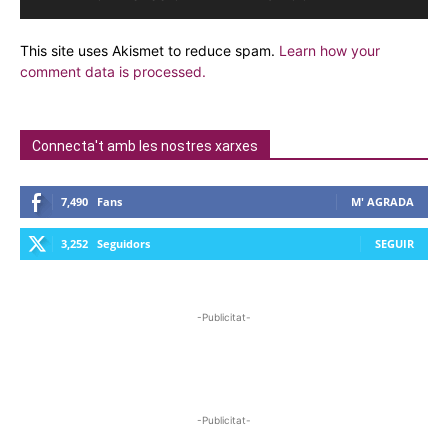
This site uses Akismet to reduce spam.
Learn how your
comment data is processed.
Connecta't amb les nostres xarxes
7,490
Fans
M' AGRADA
3,252
Seguidors
SEGUIR
-Publicitat-
-Publicitat-