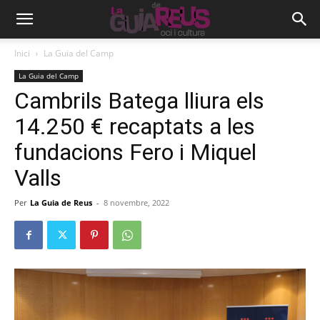
Inici
La Guia del Camp
La Guia del Camp
Cambrils Batega lliura els
14.250 € recaptats a les
fundacions Fero i Miquel
Valls
Per
La Guia de Reus
-
8 novembre, 2022