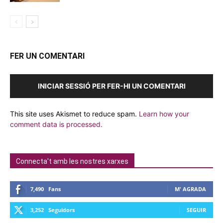
FER UN COMENTARI
INICIAR SESSIÓ PER FER-HI UN COMENTARI
This site uses Akismet to reduce spam.
Learn how your
comment data is processed.
Connecta't amb les nostres xarxes
7,490
Fans
M' AGRADA
3,252
Seguidors
SEGUIR