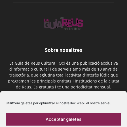
Sobre nosaltres
La Guia de Reus Cultura i Oci és una publicació exclusiva
d’informació cultural i de serveis amb més de 10 anys de
trajectòria, que aglutina tota l’activitat d’interès lúdic que
programen les principals entitats i institucions de la ciutat
de Reus. És gratuïta i té una periodicitat mensual.
Contactar-nos:
comercial@laguiadereus.com
Utilitzem galetes per optimitzar el nostre lloc web i el nostre servei.
Acceptar galetes
Segueix-nos