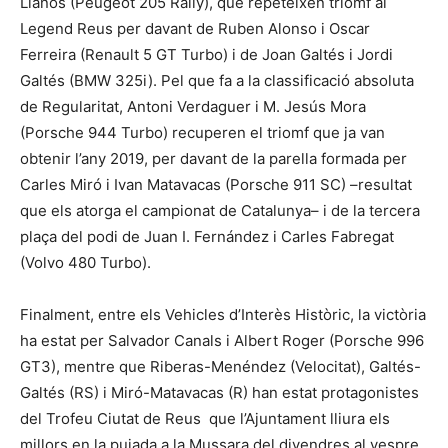
Llanos (Peugeot 205 Rally), que repeteixen triomf al
Legend Reus per davant de Ruben Alonso i Oscar
Ferreira (Renault 5 GT Turbo) i de Joan Galtés i Jordi
Galtés (BMW 325i). Pel que fa a la classificació absoluta
de Regularitat, Antoni Verdaguer i M. Jesús Mora
(Porsche 944 Turbo) recuperen el triomf que ja van
obtenir l’any 2019, per davant de la parella formada per
Carles Miró i Ivan Matavacas (Porsche 911 SC) –resultat
que els atorga el campionat de Catalunya– i de la tercera
plaça del podi de Juan I. Fernández i Carles Fabregat
(Volvo 480 Turbo).
Finalment, entre els Vehicles d’Interès Històric, la victòria
ha estat per Salvador Canals i Albert Roger (Porsche 996
GT3), mentre que Riberas-Menéndez (Velocitat), Galtés-
Galtés (RS) i Miró-Matavacas (R) han estat protagonistes
del Trofeu Ciutat de Reus que l’Ajuntament lliura els
millors en la pujada a la Mussara del divendres al vespre.