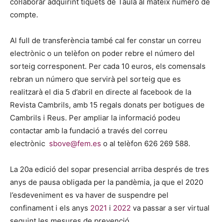
col·laborar adquirint tiquets de Taula al mateix número de
compte.
Al full de transferència també cal fer constar un correu
electrònic o un telèfon on poder rebre el número del
sorteig corresponent. Per cada 10 euros, els comensals
rebran un número que servirà pel sorteig que es
realitzarà el dia 5 d’abril en directe al facebook de la
Revista Cambrils, amb 15 regals donats per botigues de
Cambrils i Reus. Per ampliar la informació podeu
contactar amb la fundació a través del correu
electrònic
sbove@fem.es
o al telèfon 626 269 588.
La 20a edició del sopar presencial arriba després de tres
anys de pausa obligada per la pandèmia, ja que el 2020
l’esdeveniment es va haver de suspendre pel
confinament i els anys
2021
i
2022
va passar a ser virtual
seguint les mesures de prevenció.