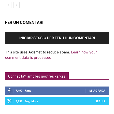
FER UN COMENTARI
INICIAR SESSIÓ PER FER-HI UN COMENTARI
This site uses Akismet to reduce spam.
Learn how your
comment data is processed.
Connecta't amb les nostres xarxes
7,490
Fans
M' AGRADA
3,252
Seguidors
SEGUIR