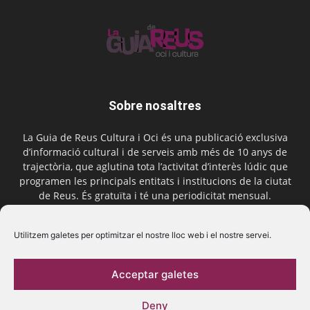
Sobre nosaltres
La Guia de Reus Cultura i Oci és una publicació exclusiva
d’informació cultural i de serveis amb més de 10 anys de
trajectòria, que aglutina tota l’activitat d’interès lúdic que
programen les principals entitats i institucions de la ciutat
de Reus. És gratuïta i té una periodicitat mensual.
Contactar-nos:
comercial@laguiadereus.com
Utilitzem galetes per optimitzar el nostre lloc web i el nostre servei.
Acceptar galetes
Segueix-nos
Deny