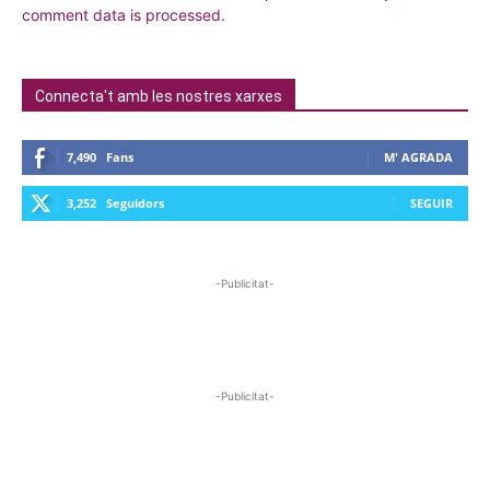
comment data is processed.
Connecta't amb les nostres xarxes
7,490
Fans
M' AGRADA
3,252
Seguidors
SEGUIR
-Publicitat-
-Publicitat-