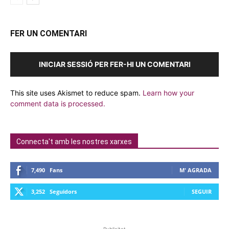
FER UN COMENTARI
INICIAR SESSIÓ PER FER-HI UN COMENTARI
This site uses Akismet to reduce spam.
Learn how your
comment data is processed.
Connecta't amb les nostres xarxes
7,490
Fans
M' AGRADA
3,252
Seguidors
SEGUIR
-Publicitat-