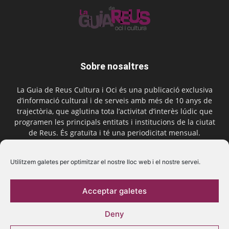
Sobre nosaltres
La Guia de Reus Cultura i Oci és una publicació exclusiva
d’informació cultural i de serveis amb més de 10 anys de
trajectòria, que aglutina tota l’activitat d’interès lúdic que
programen les principals entitats i institucions de la ciutat
de Reus. És gratuïta i té una periodicitat mensual.
Contactar-nos:
comercial@laguiadereus.com
Utilitzem galetes per optimitzar el nostre lloc web i el nostre servei.
Acceptar galetes
Segueix-nos
Deny