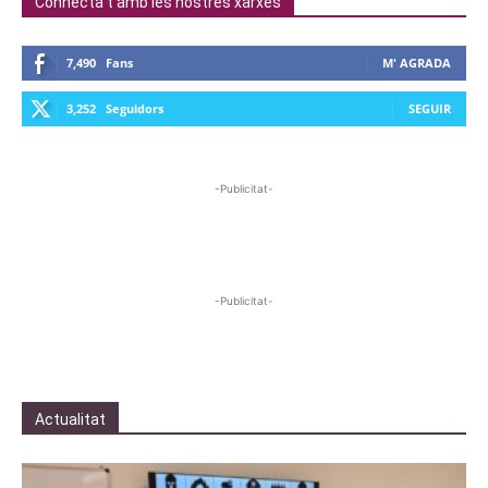
Connecta't amb les nostres xarxes
7,490
Fans
M' AGRADA
3,252
Seguidors
SEGUIR
-Publicitat-
-Publicitat-
Actualitat