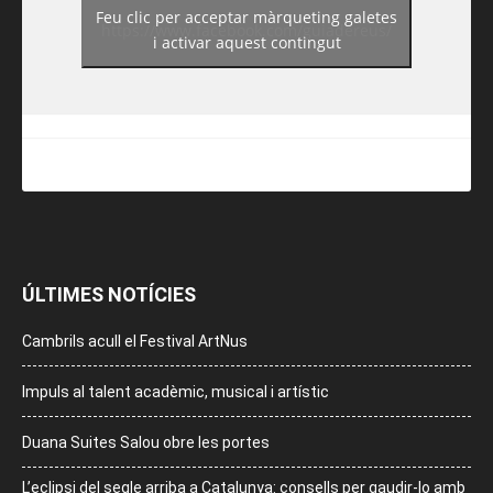
Feu clic per acceptar màrqueting galetes
https://www.facebook.com/guiadereus/
i activar aquest contingut
ÚLTIMES NOTÍCIES
Cambrils acull el Festival ArtNus
Impuls al talent acadèmic, musical i artístic
Duana Suites Salou obre les portes
L’eclipsi del segle arriba a Catalunya: consells per gaudir-lo amb