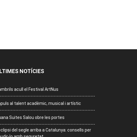
LTIMES NOTÍCIES
mbrils acull el Festival ArtNus
puls al talent acadèmic, musical i artístic
ana Suites Salou obre les portes
eclipsi del segle arriba a Catalunya: consells per
udir-lo amb seguretat