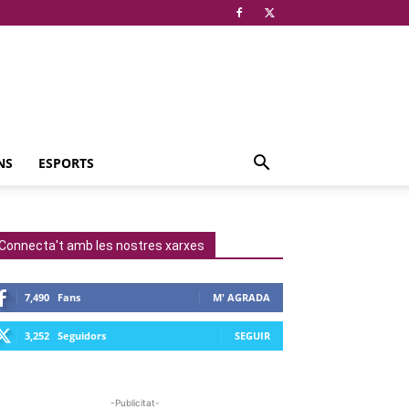
NS
ESPORTS
Connecta't amb les nostres xarxes
7,490
Fans
M' AGRADA
3,252
Seguidors
SEGUIR
-Publicitat-