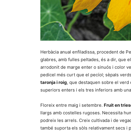
Herbàcia anual enfiladissa, procedent de Pe
glabres, amb fulles peltades, és a dir, que el
arrodonit de marge enter o sinuós i color v
pedicel més curt que el pecíol; sèpals verd
taronja i roig
, que destaquen sobre el verd d
superiors enters i els tres inferiors amb una 
Floreix entre maig i setembre.
Fruit en trie
llargs amb costelles rugoses. Necessita hum
podreix les arrels. Creix cultivada i de vega
també suporta els sòls relativament secs i p