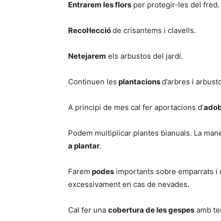
Entrarem les flors
per protegir-les del fred.
Recol·lecció
de crisantems i clavells.
Netejarem
els arbustos del jardí.
Continuen les
plantacions
d’arbres i arbust
A principi de mes cal fer aportacions d’
adob
Podem multiplicar plantes bianuals. La man
a plantar
.
Farem
podes
importants sobre emparrats i e
excessivament en cas de nevades.
Cal fer una
cobertura de les gespes
amb ter