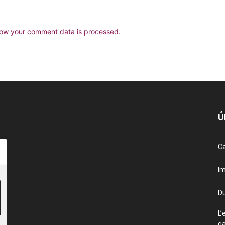
ow your comment data is processed.
Ú
Ca
Im
Du
L’
ga