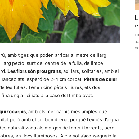
L
La
La
ac
no
rú, amb tiges que poden arribar al metre de llarg,
 llarg pecíol surt del centre de la fulla, de limbe
erd.
Les flors són prou grans
, axil·lars, solitàries, amb el
s lanceolats; esperó de 2-4 cm corbat.
Pètals de color
e les fulles. Tenen cinc pètals lliures, els dos
fina ungla i ciliats a la base del limbe ovat.
squizocarpis
, amb els mericarpis més amples que
itat però amb el sòl ben drenat perquè l’excés d’aigua
des naturalitzada als marges de fonts i torrents, però
obres, en llocs lluminosos. A ple sol s’aconsegueix la