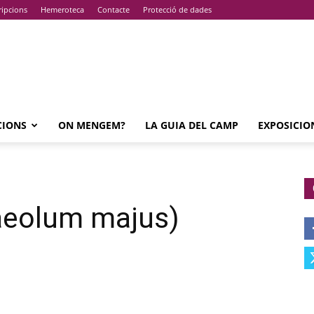
ripcions
Hemeroteca
Contacte
Protecció de dades
CIONS
ON MENGEM?
LA GUIA DEL CAMP
EXPOSICIO
aeolum majus)