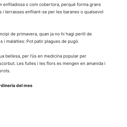
m enfiladissa o com cobertora, perquè forma grans
s i terrasses enfilant-se per les baranes o qualsevol
incipi de primavera, quan ja no hi hagi perill de
 i malalties: Pot patir plagues de pugó.
ua bellesa, per l’ús en medicina popular per
’escorbut. Les fulles i les flors es mengen en amanida i
erots.
rdineria del mes