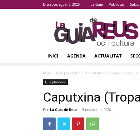
Dissabte, agost 8, 2026
La Guia
Publicitat
Subsc
La
Guia
De
Reus
INICI
AGENDA
ACTUALITAT
SEC
Inici
Què plantem?
Caputxina (Tropaeolum majus)
Què plantem?
Caputxina (Trop
Per
La Guia de Reus
-
5 novembre, 2020