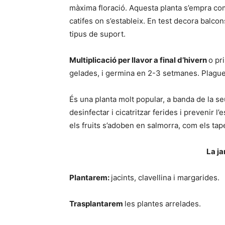
màxima floració. Aquesta planta s’empra co
catifes on s’estableix. En test decora balcon
tipus de suport.
Multiplicació per llavor a final d’hivern
o pr
gelades, i germina en 2-3 setmanes. Plagues
És una planta molt popular, a banda de la se
desinfectar i cicatritzar ferides i prevenir l
els fruits s’adoben en salmorra, com els tap
La ja
Plantarem:
jacints, clavellina i margarides.
Trasplantarem
les plantes arrelades.