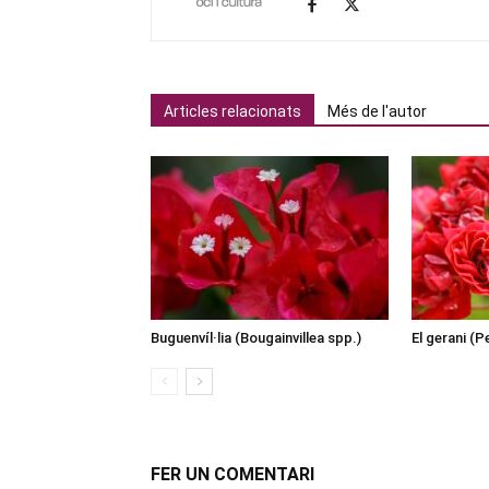
Articles relacionats
Més de l'autor
Buguenvíl·lia (Bougainvillea spp.)
El gerani (
FER UN COMENTARI