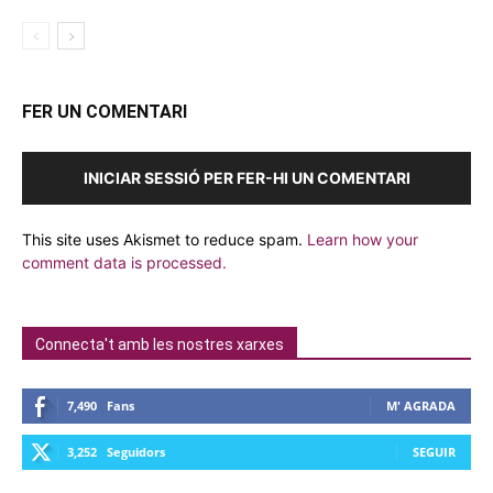
FER UN COMENTARI
INICIAR SESSIÓ PER FER-HI UN COMENTARI
This site uses Akismet to reduce spam.
Learn how your
comment data is processed.
Connecta't amb les nostres xarxes
7,490
Fans
M' AGRADA
3,252
Seguidors
SEGUIR