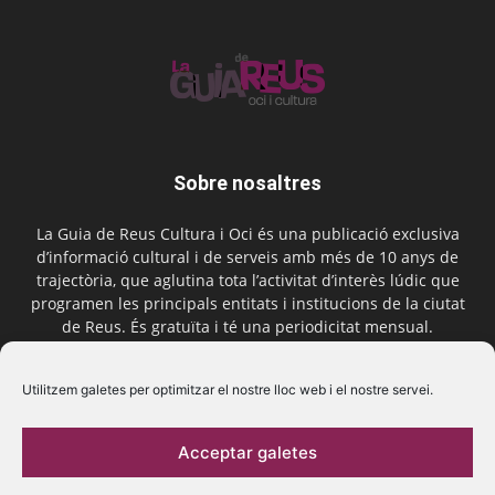
Sobre nosaltres
La Guia de Reus Cultura i Oci és una publicació exclusiva
d’informació cultural i de serveis amb més de 10 anys de
trajectòria, que aglutina tota l’activitat d’interès lúdic que
programen les principals entitats i institucions de la ciutat
de Reus. És gratuïta i té una periodicitat mensual.
Contactar-nos:
comercial@laguiadereus.com
Utilitzem galetes per optimitzar el nostre lloc web i el nostre servei.
Acceptar galetes
Segueix-nos