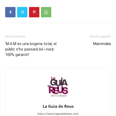
Article anterior
Article següent
‘M.A.M és una bogeria total, el
Mammàlia
públic s’ho passarà bé i riurà:
100% garantit’
La Guia de Reus
https://www.laguiadereus.com