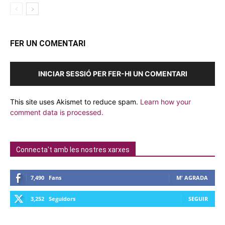
FER UN COMENTARI
INICIAR SESSIÓ PER FER-HI UN COMENTARI
This site uses Akismet to reduce spam.
Learn how your
comment data is processed.
Connecta't amb les nostres xarxes
7,490
Fans
M' AGRADA
3,252
Seguidors
SEGUIR