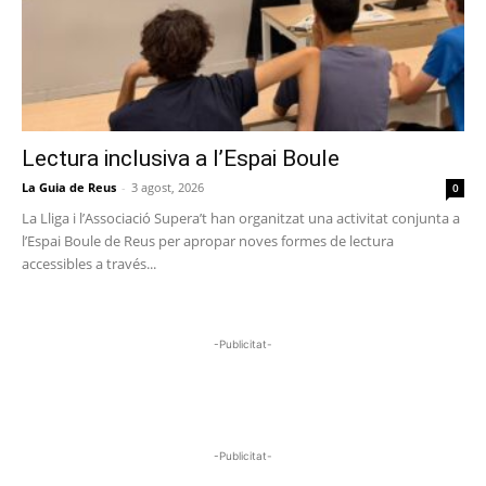
Lectura inclusiva a l’Espai Boule
La Guia de Reus
-
3 agost, 2026
0
La Lliga i l’Associació Supera’t han organitzat una activitat conjunta a
l’Espai Boule de Reus per apropar noves formes de lectura
accessibles a través...
-Publicitat-
-Publicitat-