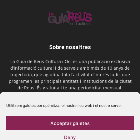
Sobre nosaltres
La Guia de Reus Cultura i Oci és una publicació exclusiva
d’informació cultural i de serveis amb més de 10 anys de
trajectòria, que aglutina tota l’activitat d’interès lúdic que
programen les principals entitats i institucions de la ciutat
de Reus. És gratuïta i té una periodicitat mensual.
Contactar-nos:
comercial@laguiadereus.com
Utilitzem galetes per optimitzar el nostre lloc web i el nostre servei.
Acceptar galetes
Segueix-nos
Deny