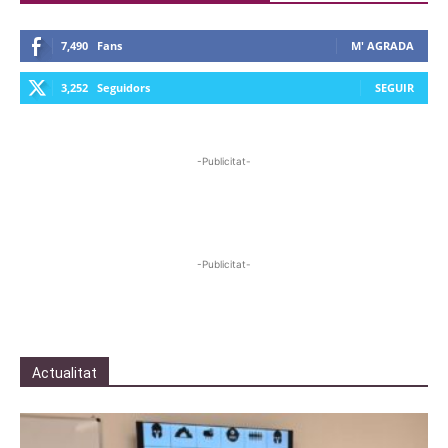
7,490
Fans
M' AGRADA
3,252
Seguidors
SEGUIR
-Publicitat-
-Publicitat-
Actualitat