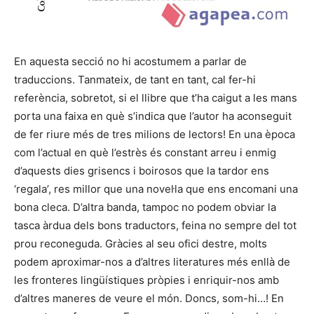
En aquesta secció no hi acostumem a parlar de
traduccions. Tanmateix, de tant en tant, cal fer-hi
referència, sobretot, si el llibre que t’ha caigut a les mans
porta una faixa en què s’indica que l’autor ha aconseguit
de fer riure més de tres milions de lectors! En una època
com l’actual en què l’estrès és constant arreu i enmig
d’aquests dies grisencs i boirosos que la tardor ens
‘regala’, res millor que una novel·la que ens encomani una
bona cleca. D’altra banda, tampoc no podem obviar la
tasca àrdua dels bons traductors, feina no sempre del tot
prou reconeguda. Gràcies al seu ofici destre, molts
podem aproximar-nos a d’altres literatures més enllà de
les fronteres lingüístiques pròpies i enriquir-nos amb
d’altres maneres de veure el món. Doncs, som-hi…! En