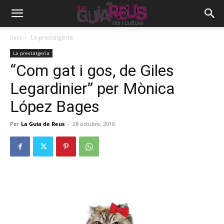
Inici
La prestatgeria
La prestatgeria
“Com gat i gos, de Giles
Legardinier” per Mònica
López Bages
Per
La Guia de Reus
-
28 octubre, 2016