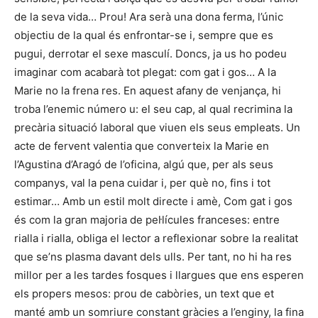
de la seva vida… Prou! Ara serà una dona ferma, l’únic
objectiu de la qual és enfrontar-se i, sempre que es
pugui, derrotar el sexe masculí. Doncs, ja us ho podeu
imaginar com acabarà tot plegat: com gat i gos… A la
Marie no la frena res. En aquest afany de venjança, hi
troba l’enemic número u: el seu cap, al qual recrimina la
precària situació laboral que viuen els seus empleats. Un
acte de fervent valentia que converteix la Marie en
l’Agustina d’Aragó de l’oficina, algú que, per als seus
companys, val la pena cuidar i, per què no, fins i tot
estimar… Amb un estil molt directe i amè, Com gat i gos
és com la gran majoria de pel·lícules franceses: entre
rialla i rialla, obliga el lector a reflexionar sobre la realitat
que se’ns plasma davant dels ulls. Per tant, no hi ha res
millor per a les tardes fosques i llargues que ens esperen
els propers mesos: prou de cabòries, un text que et
manté amb un somriure constant gràcies a l’enginy, la fina