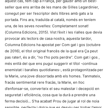
aquest cas, fem cap a França, per gaudir amb un best-
seller que ens arriba de les mans de Gilles Legardinier,
conegut per ser l’escriptor dels llibres amb gats a la
portada. Fins ara, traduïda al català, només en teníem
una, de les seves novel·les: Completament sonat!
(Columna Edicions, 2015). Vist l’èxit i les rialles que devia
provocar als lectors de casa nostra, aquesta tardor,
Columna Edicions ha apostat per Com gat i gos (octubre
de 2016), el títol original francès de la qual era Ça peut
pas rater!, és a dir, “no t’ho pots perdre”. Com gat i gos ,
més enllà del que ens pugui suggerir el títol -contínua
enemistat i baralles quotidianes-, està protagonitzada per
la Marie, una jove dissortada amb els homes. Tanmateix,
fracàs sentimental rere fracàs, la Marie, en lloc
d’enfonsar-se, converteix el seu malestar i decepció en
seguretat i eficiència, cosa que la durà a prendre una
ferma decisió… S’ha acabat! Prou de jugar al rol de noia
sensible, perfecta i dolça que es desviu per trobar l’amor