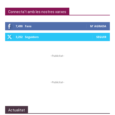
Connecta't amb les nostres xarxes
7,490
Fans
M' AGRADA
3,252
Seguidors
SEGUIR
-Publicitat-
-Publicitat-
Actualitat