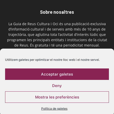
Sobre nosaltres
La Guia de Reus Cultura i Oci és una publicació exclusiva
d’informació cultural i de serveis amb més de 10 anys de
trajectòria, que aglutina tota l’activitat d’interès lúdic que
programen les principals entitats i institucions de la ciutat
de Reus. És gratuïta i té una periodicitat mensual.
Contactar-nos:
comercial@laguiadereus.com
Utilitzem galetes per optimitzar el nostre lloc web i el nostre servei.
Acceptar galetes
Segueix-nos
Deny
Mostra les preferències
Política de galetes
© 2016 La Guia de Reus | Creada per Be Marketing