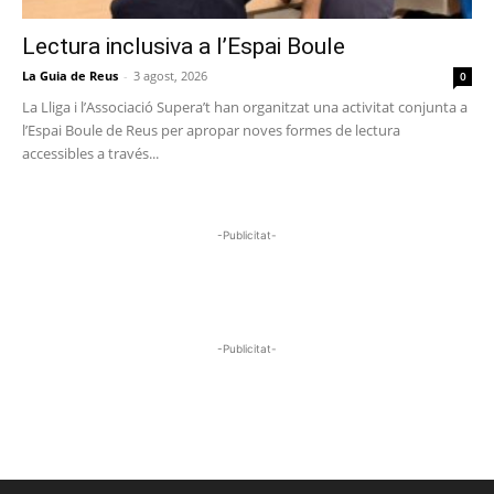
Lectura inclusiva a l’Espai Boule
La Guia de Reus
-
3 agost, 2026
0
La Lliga i l’Associació Supera’t han organitzat una activitat conjunta a
l’Espai Boule de Reus per apropar noves formes de lectura
accessibles a través...
-Publicitat-
-Publicitat-