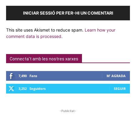
INICIAR SESSIÓ PER FER-HI UN COMENTARI
This site uses Akismet to reduce spam.
Learn how your
comment data is processed.
Connecta't amb les nostres xarxes
7,490
Fans
M' AGRADA
3,252
Seguidors
SEGUIR
-Publicitat-