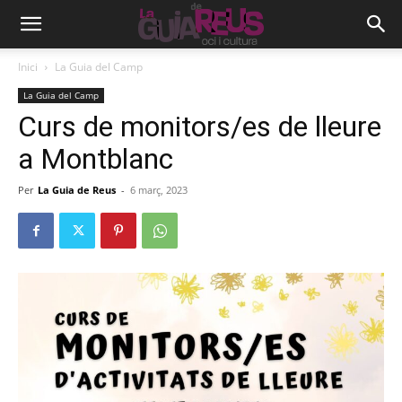
Inici
La Guia del Camp
La Guia del Camp
Curs de monitors/es de lleure
a Montblanc
Per
La Guia de Reus
-
6 març, 2023