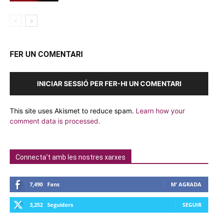
FER UN COMENTARI
INICIAR SESSIÓ PER FER-HI UN COMENTARI
This site uses Akismet to reduce spam.
Learn how your
comment data is processed.
Connecta't amb les nostres xarxes
7,490
Fans
M' AGRADA
3,252
Seguidors
SEGUIR