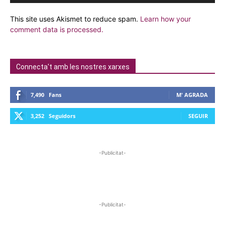
This site uses Akismet to reduce spam.
Learn how your
comment data is processed.
Connecta't amb les nostres xarxes
7,490
Fans
M' AGRADA
3,252
Seguidors
SEGUIR
-Publicitat-
-Publicitat-