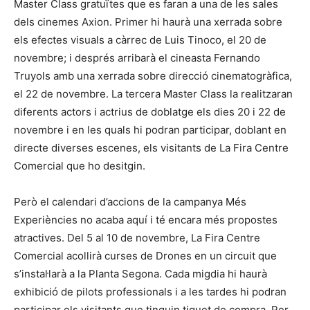
Master Class gratuïtes que es faran a una de les sales
dels cinemes Axion. Primer hi haurà una xerrada sobre
els efectes visuals a càrrec de Luis Tinoco, el 20 de
novembre; i després arribarà el cineasta Fernando
Truyols amb una xerrada sobre direcció cinematogràfica,
el 22 de novembre. La tercera Master Class la realitzaran
diferents actors i actrius de doblatge els dies 20 i 22 de
novembre i en les quals hi podran participar, doblant en
directe diverses escenes, els visitants de La Fira Centre
Comercial que ho desitgin.
Però el calendari d’accions de la campanya Més
Experiències no acaba aquí i té encara més propostes
atractives. Del 5 al 10 de novembre, La Fira Centre
Comercial acollirà curses de Drones en un circuit que
s’instal·larà a la Planta Segona. Cada migdia hi haurà
exhibició de pilots professionals i a les tardes hi podran
participar els visitants que tinguin tiquet de compra. Per