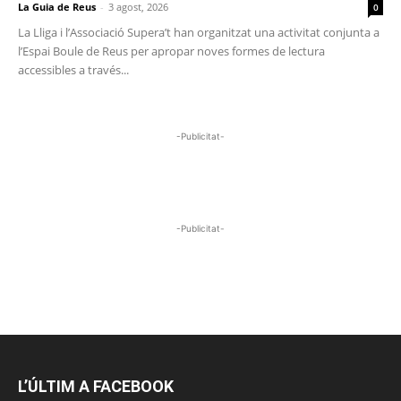
La Guia de Reus
-
3 agost, 2026
0
La Lliga i l’Associació Supera’t han organitzat una activitat conjunta a
l’Espai Boule de Reus per apropar noves formes de lectura
accessibles a través...
-Publicitat-
-Publicitat-
L’ÚLTIM A FACEBOOK