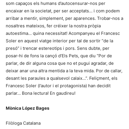
som capaços els humans d’autocensurar-nos per
encaixar en la societat, per ser acceptats… i com podem
arribar a mentir, simplement, per aparences. Trobar-nos a
nosaltres mateixos, fer créixer la nostra pròpia
autoestima… quina necessitat! Acompanyeu el Francesc
Soler en aquest viatge interior per tal de sortir “de la
presó” i trencar estereotips i pors. Sens dubte, per
posar-hi de fons la cançó d’Els Pets, que diu “Por de
parlar, de dir alguna cosa que no et pugui agradar, de
deixar anar una altra mentida a la teva mida. Por de callar,
desant les paraules a qualsevol calaix…”. Feliçment, els
Francesc Soler (l’autor i el protagonista) han decidit
parlar… Bona lectura! En gaudireu!
Mònica López Bages
Filòloga Catalana