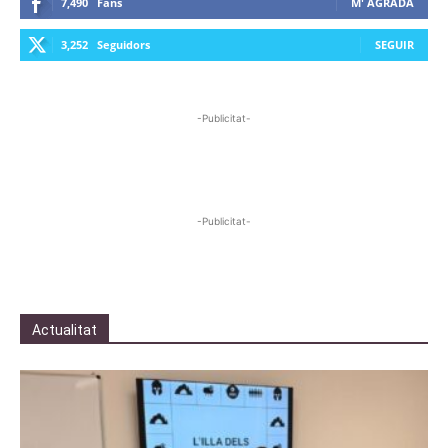
7,490
Fans
M' AGRADA
3,252
Seguidors
SEGUIR
-Publicitat-
-Publicitat-
Actualitat