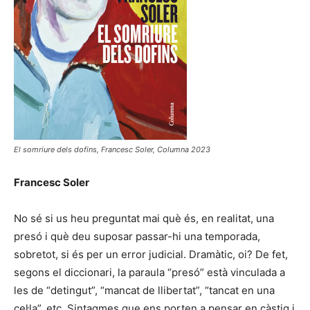
El somriure dels dofins, Francesc Soler, Columna 2023
Francesc Soler
No sé si us heu preguntat mai què és, en realitat, una
presó i què deu suposar passar-hi una temporada,
sobretot, si és per un error judicial. Dramàtic, oi? De fet,
segons el diccionari, la paraula “presó” està vinculada a
les de “detingut”, “mancat de llibertat”, “tancat en una
cel·la”, etc. Sintagmes que ens porten a pensar en càstig i