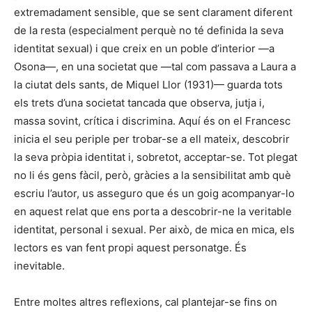
extremadament sensible, que se sent clarament diferent
de la resta (especialment perquè no té definida la seva
identitat sexual) i que creix en un poble d’interior —a
Osona—, en una societat que —tal com passava a Laura a
la ciutat dels sants, de Miquel Llor (1931)— guarda tots
els trets d’una societat tancada que observa, jutja i,
massa sovint, crítica i discrimina. Aquí és on el Francesc
inicia el seu periple per trobar-se a ell mateix, descobrir
la seva pròpia identitat i, sobretot, acceptar-se. Tot plegat
no li és gens fàcil, però, gràcies a la sensibilitat amb què
escriu l’autor, us asseguro que és un goig acompanyar-lo
en aquest relat que ens porta a descobrir-ne la veritable
identitat, personal i sexual. Per això, de mica en mica, els
lectors es van fent propi aquest personatge. És
inevitable.
Entre moltes altres reflexions, cal plantejar-se fins on