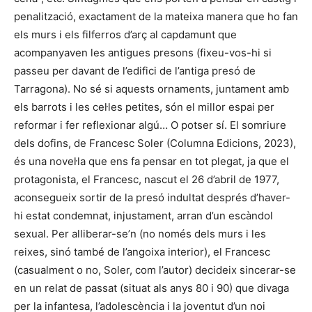
penalització, exactament de la mateixa manera que ho fan
els murs i els filferros d’arç al capdamunt que
acompanyaven les antigues presons (fixeu-vos-hi si
passeu per davant de l’edifici de l’antiga presó de
Tarragona). No sé si aquests ornaments, juntament amb
els barrots i les cel·les petites, són el millor espai per
reformar i fer reflexionar algú… O potser sí. El somriure
dels dofins, de Francesc Soler (Columna Edicions, 2023),
és una novel·la que ens fa pensar en tot plegat, ja que el
protagonista, el Francesc, nascut el 26 d’abril de 1977,
aconsegueix sortir de la presó indultat després d’haver-
hi estat condemnat, injustament, arran d’un escàndol
sexual. Per alliberar-se’n (no només dels murs i les
reixes, sinó també de l’angoixa interior), el Francesc
(casualment o no, Soler, com l’autor) decideix sincerar-se
en un relat de passat (situat als anys 80 i 90) que divaga
per la infantesa, l’adolescència i la joventut d’un noi