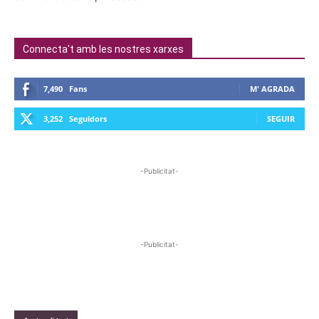
Connecta't amb les nostres xarxes
7,490
Fans
M' AGRADA
3,252
Seguidors
SEGUIR
-Publicitat-
-Publicitat-