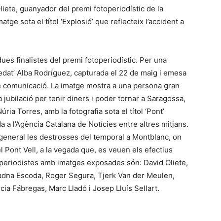
Oliete, guanyador del premi fotoperiodístic de la
tge sota el títol ‘Explosió’ que reflecteix l’accident a
es finalistes del premi fotoperiodístic. Per una
‘Soledat’ Alba Rodríguez, capturada el 22 de maig i emesa
de comunicació. La imatge mostra a una persona gran
 jubilació per tenir diners i poder tornar a Saragossa,
Núria Torres, amb la fotografia sota el títol ‘Pont’
a a l’Agència Catalana de Notícies entre altres mitjans.
 general les destrosses del temporal a Montblanc, on
l Pont Vell, a la vegada que, es veuen els efectius
toperiodistes amb imatges exposades són: David Oliete,
riadna Escoda, Roger Segura, Tjerk Van der Meulen,
cia Fábregas, Marc Lladó i Josep Lluís Sellart.