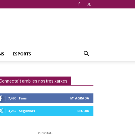
NS
ESPORTS
Connecta't amb les nostres xarxes
7,490
Fans
M' AGRADA
3,252
Seguidors
SEGUIR
-Publicitat-