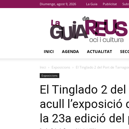
Diumenge, agost 9, 2026
La Guia
Publicitat
Subs
La
Guia
De
Reus
INICI
AGENDA
ACTUALITAT
SEC
Inici
Exposicions
El Tinglado 2 del Port de Tarragon
Exposicions
El Tinglado 2 de
acull l’exposició
la 23a edició del