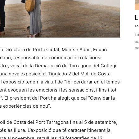
L
La
La
ac
no
 la Directora de Port i Ciutat, Montse Adan; Eduard
rtran, responsable de comunicació i relacions
tre, vocal de la Demarcació de Tarragona del Col·legi
una nova exposició al Tinglado 2 del Moll de Costa.
 l’exposició tenen la virtut de “fer perdurar en el temps
nt evoquen les emocions i les sensacions, i fins i tot
”. El president del Port ha afegit que cal “Convidar la
es experiències de nou”.
oll de Costa del Port Tarragona fins al 5 de setembre,
és és lliure. L’exposició que té caràcter itinerant ja
ra al novembre, recull les 48 fotografies de 13