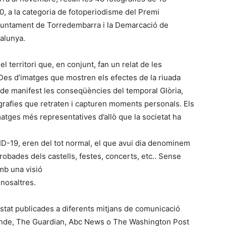
0, a la categoria de fotoperiodisme del Premi
’Ajuntament de Torredembarra i la Demarcació de
talunya.
l territori que, en conjunt, fan un relat de les
Des d’imatges que mostren els efectes de la riuada
n de manifest les conseqüències del temporal Glòria,
ografies que retraten i capturen moments personals. Els
matges més representatives d’allò que la societat ha
ID-19, eren del tot normal, el que avui dia denominem
trobades dels castells, festes, concerts, etc.. Sense
mb una visió
 nosaltres.
stat publicades a diferents mitjans de comunicació
onde, The Guardian, Abc News o The Washington Post