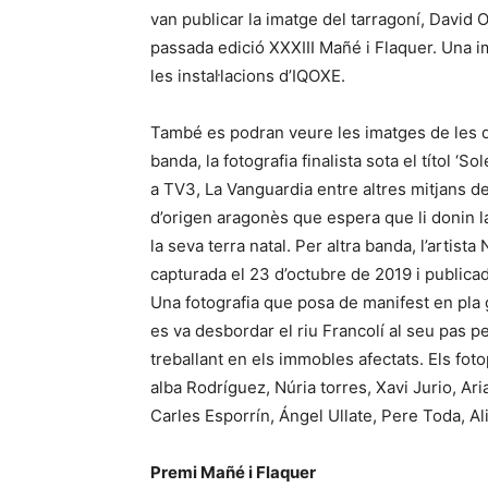
van publicar la imatge del tarragoní, David 
passada edició XXXIII Mañé i Flaquer. Una ima
les instal·lacions d’IQOXE.
També es podran veure les imatges de les du
banda, la fotografia finalista sota el títol 
a TV3, La Vanguardia entre altres mitjans 
d’origen aragonès que espera que li donin la
la seva terra natal. Per altra banda, l’artista 
capturada el 23 d’octubre de 2019 i publicad
Una fotografia que posa de manifest en pla
es va desbordar el riu Francolí al seu pas pe
treballant en els immobles afectats. Els fo
alba Rodríguez, Núria torres, Xavi Jurio, A
Carles Esporrín, Ángel Ullate, Pere Toda, Ali
Premi Mañé i Flaquer