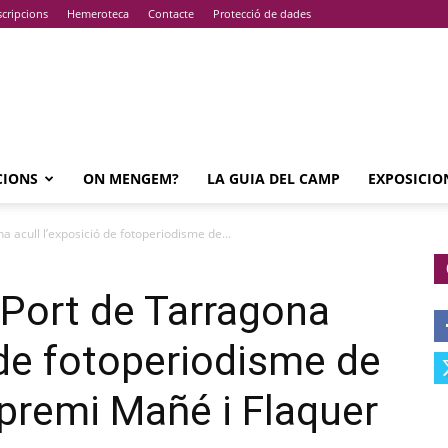
cripcions
Hemeroteca
Contacte
Protecció de dades
CIONS
ON MENGEM?
LA GUIA DEL CAMP
EXPOSICIO
a acull l’exposició de fotoperiodisme de...
l Port de Tarragona
 de fotoperiodisme de
 premi Mañé i Flaquer