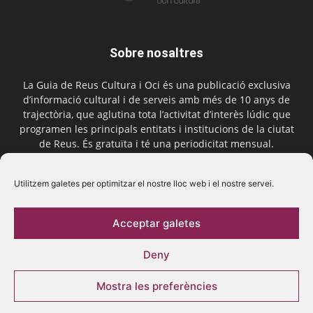
Sobre nosaltres
La Guia de Reus Cultura i Oci és una publicació exclusiva
d’informació cultural i de serveis amb més de 10 anys de
trajectòria, que aglutina tota l’activitat d’interès lúdic que
programen les principals entitats i institucions de la ciutat
de Reus. És gratuïta i té una periodicitat mensual.
Contactar-nos:
comercial@laguiadereus.com
Utilitzem galetes per optimitzar el nostre lloc web i el nostre servei.
Acceptar galetes
Segueix-nos
Deny
Mostra les preferències