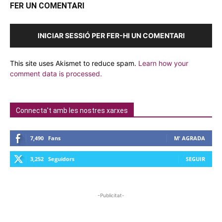
FER UN COMENTARI
INICIAR SESSIÓ PER FER-HI UN COMENTARI
This site uses Akismet to reduce spam.
Learn how your
comment data is processed.
Connecta't amb les nostres xarxes
7,490
Fans
M' AGRADA
3,252
Seguidors
SEGUIR
-Publicitat-