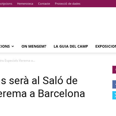
cripcions
Hemeroteca
Contacte
Protecció de dades
CIONS
ON MENGEM?
LA GUIA DEL CAMP
EXPOSICIO
ins Especials Verema a...
s serà al Saló de
erema a Barcelona