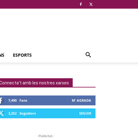
NS
ESPORTS
Connecta't amb les nostres xarxes
7,490
Fans
M' AGRADA
3,252
Seguidors
SEGUIR
-Publicitat-