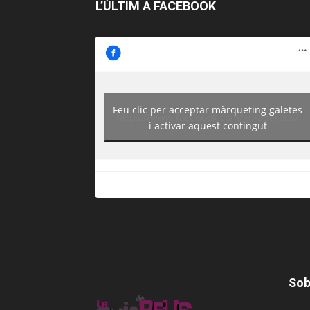
L’ÚLTIM A FACEBOOK
Feu clic per acceptar màrqueting galetes
https://www.facebook.com/guiadereus/
i activar aquest contingut
Sob