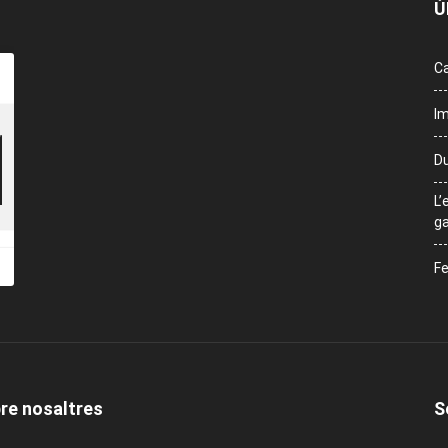
Ú
Ca
Im
Du
L’
ga
Fe
re nosaltres
S