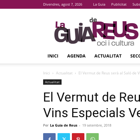
Divendres, agost 7, 2026
La Guia
Publicitat
Subs
La
Guia
De
Reus
INICI
AGENDA
ACTUALITAT
SEC
Inici
Actualitat
El Vermut de Reus serà al Saló de V
Actualitat
El Vermut de Reu
Vins Especials V
Per
La Guia de Reus
-
19 setembre, 2018