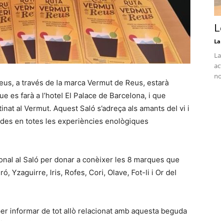
L
La
La
ac
no
eus, a través de la marca Vermut de Reus, estarà
e es farà a l’hotel El Palace de Barcelona, i que
at al Vermut. Aquest Saló s’adreça als amants del vi i
ades en totes les experiències enològiques
ional al Saló per donar a conèixer les 8 marques que
 Yzaguirre, Iris, Rofes, Cori, Olave, Fot-li i Or del
er informar de tot allò relacionat amb aquesta beguda