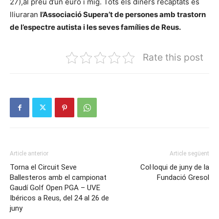
27),al preu d’un euro i mig. Tots els diners recaptats es
lliuraran
l’Associació Supera’t de persones amb trastorn
de l’espectre autista i les seves famílies de Reus.
Rate this post
Article anterior
Article següent
Torna el Circuit Seve
Col·loqui de juny de la
Ballesteros amb el campionat
Fundació Gresol
Gaudí Golf Open PGA – UVE
Ibéricos a Reus, del 24 al 26 de
juny