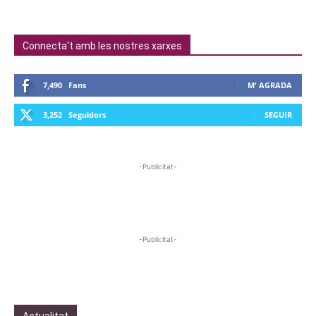
Connecta't amb les nostres xarxes
7,490
Fans
M' AGRADA
3,252
Seguidors
SEGUIR
-Publicitat-
-Publicitat-