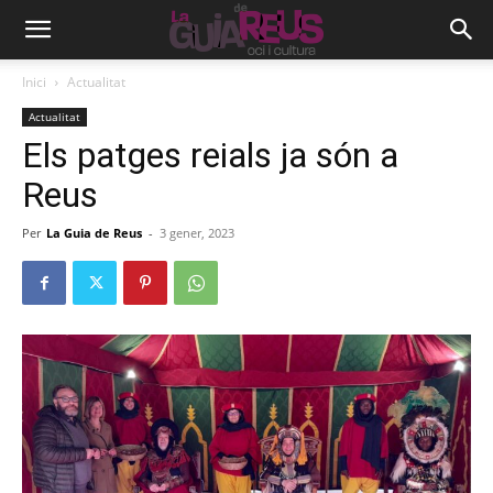
Inici
Actualitat
Actualitat
Els patges reials ja són a
Reus
Per
La Guia de Reus
-
3 gener, 2023