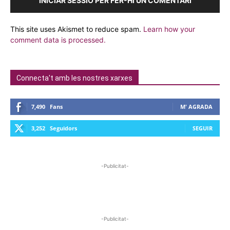
INICIAR SESSIÓ PER FER-HI UN COMENTARI
This site uses Akismet to reduce spam.
Learn how your
comment data is processed.
Connecta't amb les nostres xarxes
7,490
Fans
M' AGRADA
3,252
Seguidors
SEGUIR
-Publicitat-
-Publicitat-