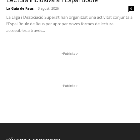
La Guia de Reus
-
3 agost, 2026
0
La Lliga i l’Associació Supera’t han organitzat una activitat conjunta a
l’Espai Boule de Reus per apropar noves formes de lectura
accessibles a través...
-Publicitat-
-Publicitat-