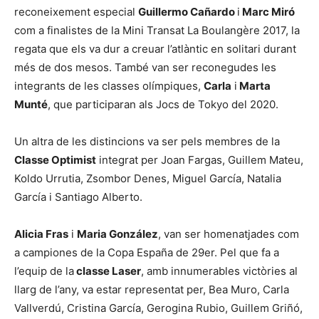
reconeixement especial
Guillermo Cañardo
i
Marc Miró
com a finalistes de la Mini Transat La Boulangère 2017, la
regata que els va dur a creuar l’atlàntic en solitari durant
més de dos mesos. També van ser reconegudes les
integrants de les classes olímpiques,
Carla
i
Marta
Munté
, que participaran als Jocs de Tokyo del 2020.
Un altra de les distincions va ser pels membres de la
Classe Optimist
integrat per Joan Fargas, Guillem Mateu,
Koldo Urrutia, Zsombor Denes, Miguel García, Natalia
García i Santiago Alberto.
Alicia Fras
i
Maria González
, van ser homenatjades com
a campiones de la Copa España de 29er. Pel que fa a
l’equip de la
classe Laser
, amb innumerables victòries al
llarg de l’any, va estar representat per, Bea Muro, Carla
Vallverdú, Cristina García, Gerogina Rubio, Guillem Griñó,