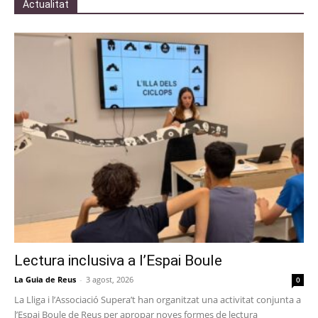
Actualitat
Lectura inclusiva a l’Espai Boule
La Guia de Reus
-
3 agost, 2026
0
La Lliga i l’Associació Supera’t han organitzat una activitat conjunta a
l’Espai Boule de Reus per apropar noves formes de lectura