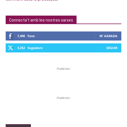
Connecta't amb les nostres xarxes
7,490
Fans
M' AGRADA
3,252
Seguidors
SEGUIR
-Publicitat-
-Publicitat-