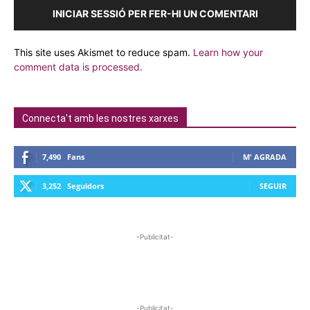
INICIAR SESSIÓ PER FER-HI UN COMENTARI
This site uses Akismet to reduce spam.
Learn how your
comment data is processed.
Connecta't amb les nostres xarxes
7,490
Fans
M' AGRADA
3,252
Seguidors
SEGUIR
-Publicitat-
-Publicitat-