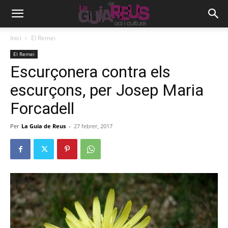
Inici
El Remei
El Remei
Escurçonera contra els
escurçons, per Josep Maria
Forcadell
Per
La Guia de Reus
-
27 febrer, 2017