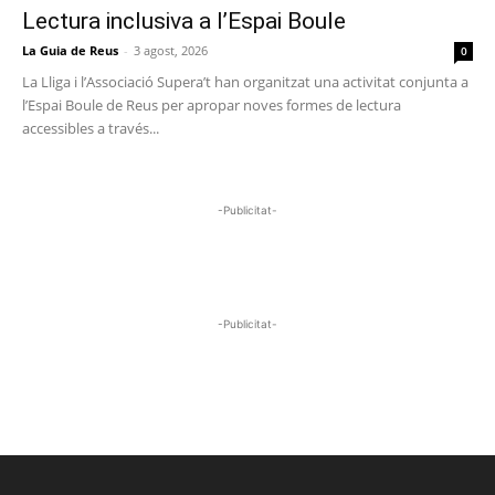
Lectura inclusiva a l’Espai Boule
La Guia de Reus
-
3 agost, 2026
0
La Lliga i l’Associació Supera’t han organitzat una activitat conjunta a
l’Espai Boule de Reus per apropar noves formes de lectura
accessibles a través...
-Publicitat-
-Publicitat-