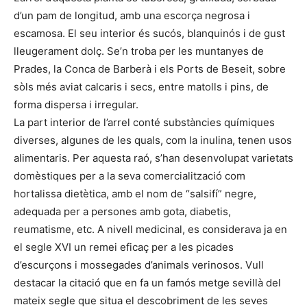
d’un pam de longitud, amb una escorça negrosa i
escamosa. El seu interior és sucós, blanquinós i de gust
lleugerament dolç. Se’n troba per les muntanyes de
Prades, la Conca de Barberà i els Ports de Beseit, sobre
sòls més aviat calcaris i secs, entre matolls i pins, de
forma dispersa i irregular.
La part interior de l’arrel conté substàncies químiques
diverses, algunes de les quals, com la inulina, tenen usos
alimentaris. Per aquesta raó, s’han desenvolupat varietats
domèstiques per a la seva comercialització com
hortalissa dietètica, amb el nom de “salsifí” negre,
adequada per a persones amb gota, diabetis,
reumatisme, etc. A nivell medicinal, es considerava ja en
el segle XVI un remei eficaç per a les picades
d’escurçons i mossegades d’animals verinosos. Vull
destacar la citació que en fa un famós metge sevillà del
mateix segle que situa el descobriment de les seves