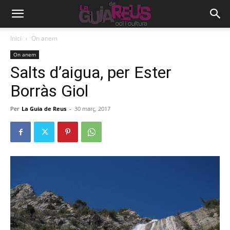
Inici
On anem
On anem
Salts d’aigua, per Ester
Borràs Giol
Per
La Guia de Reus
-
30 març, 2017