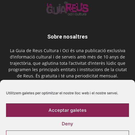
Sobre nosaltres
La Guia de Reus Cultura i Oci és una publicació exclusiva
d’informació cultural i de serveis amb més de 10 anys de
trajectòria, que aglutina tota l’activitat d’interès lúdic que
programen les principals entitats i institucions de la ciutat
de Reus. És gratuïta i té una periodicitat mensual.
Contactar-nos:
comercial@laguiadereus.com
Utilitzem galetes per optimitzar el nostre lloc web i el nostre servei.
Acceptar galetes
Segueix-nos
Deny