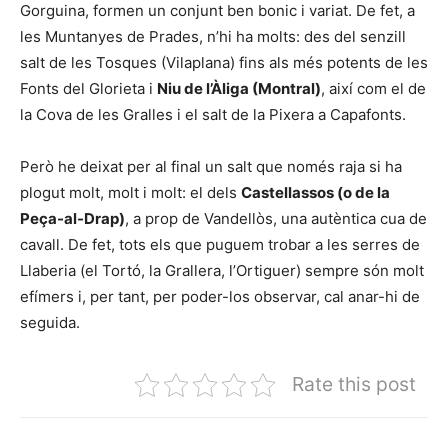
Gorguina, formen un conjunt ben bonic i variat. De fet, a
les Muntanyes de Prades, n’hi ha molts: des del senzill
salt de les Tosques (Vilaplana) fins als més potents de les
Fonts del Glorieta i
Niu de l’Àliga (Montral)
, així com el de
la Cova de les Gralles i el salt de la Pixera a Capafonts.
Però he deixat per al final un salt que només raja si ha
plogut molt, molt i molt: el dels
Castellassos (o de la
Peça-al-Drap)
, a prop de Vandellòs, una autèntica cua de
cavall. De fet, tots els que puguem trobar a les serres de
Llaberia (el Tortó, la Grallera, l’Ortiguer) sempre són molt
efímers i, per tant, per poder-los observar, cal anar-hi de
seguida.
Rate this post