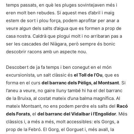
temps passats, en què les pluges sovintejaven més i
eren molt ben rebudes. Si aquest mes d’abril i maig
estem de sort i plou força, podem aprofitar per anar a
veure algun dels salts d’aigua que es formen a prop de
casa nostra. Caldrà que plogui molt i no arribaran pas a
ser les cascades del Niàgara, però sempre és bonic
descobrir racons amb un aspecte nou.
Descobert de ja fa temps i ben conegut en el món
excursionista, un salt clàssic és
el Toll de l’Ou
, que es
forma en el curs
del barranc dels Pèligs, al Montsant
. Si
l’aneu a veure, no gaire lluny també hi ha el del barranc
de la Bruixa, al costat mateix d’una balma magnífica. Al
mateix Montsant, no ens podem perdre els salts del
Racó
dels Forats
, el
del barranc del Vidalbar i l’Engolidor
. Més
clàssics i, a més a més, molt accessibles: els Gorgs, a
prop de la Febró. El Gorg, el Gorguet i, més avall, la