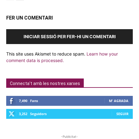
FER UN COMENTARI
INICIAR SESSIÓ PER FER-HI UN COMENTARI
This site uses Akismet to reduce spam.
Learn how your
comment data is processed.
Connecta't amb les nostres xarxes
7,490
Fans
M' AGRADA
3,252
Seguidors
SEGUIR
-Publicitat-