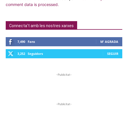
comment data is processed.
Connecta't amb les nostres xarxes
7,490
Fans
M' AGRADA
3,252
Seguidors
SEGUIR
-Publicitat-
-Publicitat-