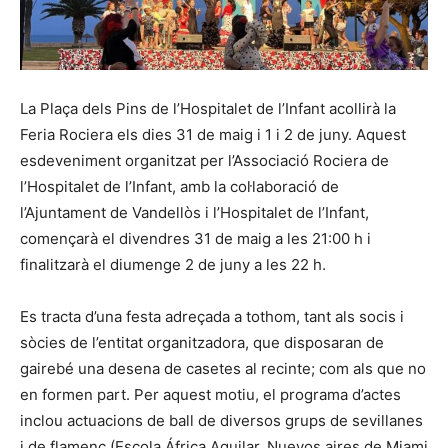
La Plaça dels Pins de l’Hospitalet de l’Infant acollirà la
Feria Rociera els dies 31 de maig i 1 i 2 de juny. Aquest
esdeveniment organitzat per l’Associació Rociera de
l’Hospitalet de l’Infant, amb la col·laboració de
l’Ajuntament de Vandellòs i l’Hospitalet de l’Infant,
començarà el divendres 31 de maig a les 21:00 h i
finalitzarà el diumenge 2 de juny a les 22 h.
Es tracta d’una festa adreçada a tothom, tant als socis i
sòcies de l’entitat organitzadora, que disposaran de
gairebé una desena de casetes al recinte; com als que no
en formen part. Per aquest motiu, el programa d’actes
inclou actuacions de ball de diversos grups de sevillanes
i de flamenc (Escola África Aguilar, Nuevos aires de Miami