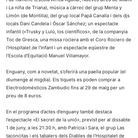
i La niña de Triana), música a càrrec del grup Menta y
Limón (de Montilla), del grup local Papá Canalla i dels djs
locals Dani Candela i Óscar Sánchez; un espectacle
infantil («Trusky y Lulú, los científicos», de la companyia
Toc de Gresca, una missa rociera amb el Coro Rociero de
l’Hospitalet de l’Infant i un espectacle eqüestre de
l’Escola d’Equitació Manuel Villamayor.
Enguany, com a novetat, s’oferirà una paella popular (el
diumenge al migdia). Els tiquets es poden comprar a
Electrodomésticos Zambudio fins al 29 de maig per un
preu de 8 euros.
En el programa d’actes d’enguany també destaca
l’espectacle «El secret de la unió», previst per al dissabte
1 de juny, a les 21:30 h, amb Patricia i Sara, el grup Las
taconcitas i els tabalers dels Diables de l’Hospitalet de