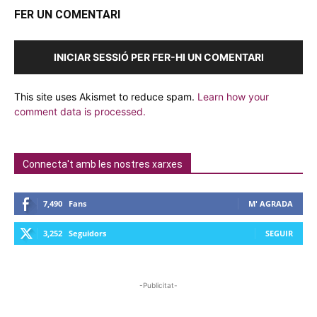
FER UN COMENTARI
INICIAR SESSIÓ PER FER-HI UN COMENTARI
This site uses Akismet to reduce spam.
Learn how your
comment data is processed.
Connecta't amb les nostres xarxes
7,490
Fans
M' AGRADA
3,252
Seguidors
SEGUIR
-Publicitat-