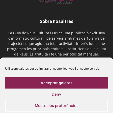
Sobre nosaltres
La Guia de Reus Cultura i Oci és una publicació exclusiva
d’informació cultural i de serveis amb més de 10 anys de
trajectòria, que aglutina tota l’activitat d’interès lúdic que
programen les principals entitats i institucions de la ciutat
de Reus. És gratuïta i té una periodicitat mensual.
Contactar-nos:
comercial@laguiadereus.com
Utilitzem galetes per optimitzar el nostre lloc web i el nostre servei.
Acceptar galetes
Segueix-nos
Deny
Mostra les preferències