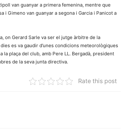
Ripoll van guanyar a primera femenina, mentre que
a i Gimeno van guanyar a segona i Garcia i Panicot a
a, on Gerard Sarle va ser el jutge àrbitre de la
s dies es va gaudir d’unes condicions meteorològiques
c a la plaça del club, amb Pere LL. Bergadà, president
mbres de la seva junta directiva.
Rate this post