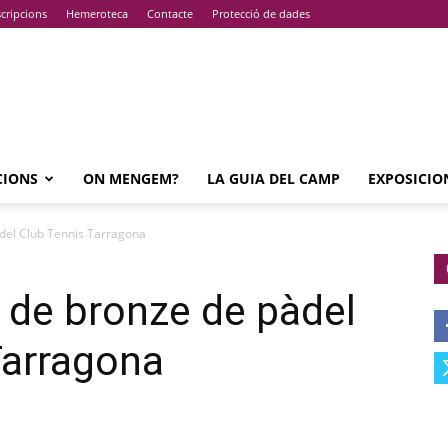
cripcions
Hemeroteca
Contacte
Protecció de dades
CIONS
ON MENGEM?
LA GUIA DEL CAMP
EXPOSICIO
 del Club Tennis Tarragona
a de bronze de pàdel
Tarragona