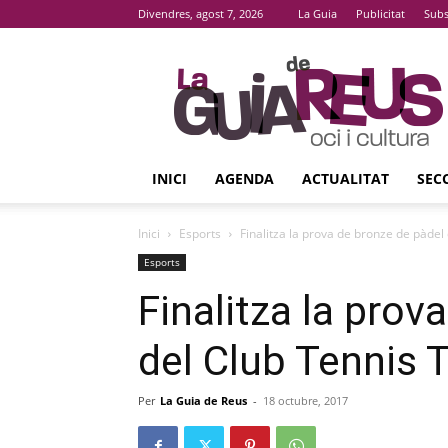
Divendres, agost 7, 2026
La Guia
Publicitat
Subs
La
Guia
De
Reus
INICI
AGENDA
ACTUALITAT
SEC
Inici
Esports
Finalitza la prova de bronze de pàdel
Esports
Finalitza la prov
del Club Tennis 
Per
La Guia de Reus
-
18 octubre, 2017