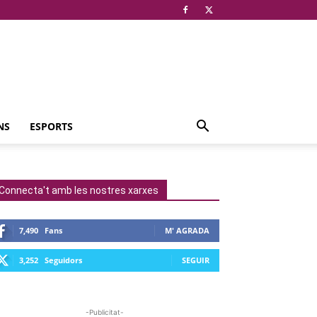
NS
ESPORTS
Connecta't amb les nostres xarxes
7,490
Fans
M' AGRADA
3,252
Seguidors
SEGUIR
-Publicitat-