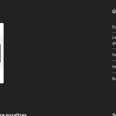
Ú
Du
L’
ga
Fe
Fe
Ru
re nosaltres
S