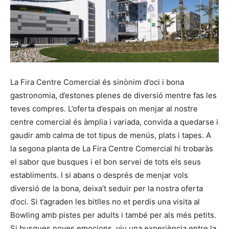
La Fira Centre Comercial és sinònim d’oci i bona
gastronomia, d’estones plenes de diversió mentre fas les
teves compres. L’oferta d’espais on menjar al nostre
centre comercial és àmplia i variada, convida a quedarse i
gaudir amb calma de tot tipus de menús, plats i tapes. A
la segona planta de La Fira Centre Comercial hi trobaràs
el sabor que busques i el bon servei de tots els seus
establiments. I si abans o després de menjar vols
diversió de la bona, deixa’t seduir per la nostra oferta
d’oci. Si t’agraden les bitlles no et perdis una visita al
Bowling amb pistes per adults i també per als més petits.
Si busques noves emocions, viu una experiència entre la