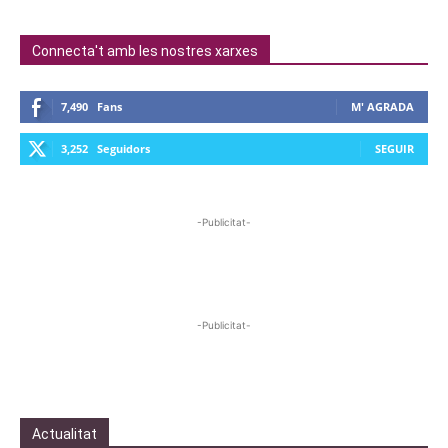
Connecta't amb les nostres xarxes
7,490
Fans
M' AGRADA
3,252
Seguidors
SEGUIR
-Publicitat-
-Publicitat-
Actualitat