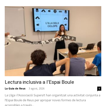
Lectura inclusiva a l’Espai Boule
La Guia de Reus
-
3 agost, 2026
0
La Lliga i l’Associació Supera’t han organitzat una activitat conjunta a
l’Espai Boule de Reus per apropar noves formes de lectura
accessibles a través...