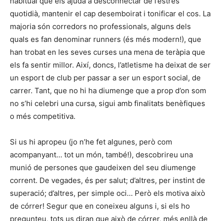
habitual que els ajuda a desconnectar de l’estrès
quotidià, mantenir el cap desemboirat i tonificar el cos. La
majoria són corredors no professionals, alguns dels
quals es fan denominar runners (és més modern!), que
han trobat en les seves curses una mena de teràpia que
els fa sentir millor. Així, doncs, l’atletisme ha deixat de ser
un esport de club per passar a ser un esport social, de
carrer. Tant, que no hi ha diumenge que a prop d’on som
no s’hi celebri una cursa, sigui amb finalitats benèfiques
o més competitiva.
Si us hi apropeu (jo n’he fet algunes, però com
acompanyant… tot un món, també!), descobrireu una
munió de persones que gaudeixen del seu diumenge
corrent. De vegades, és per salut; d’altres, per instint de
superació; d’altres, per simple oci… Però els motiva això
de córrer! Segur que en coneixeu alguns i, si els ho
pregunteu, tots us diran que això de córrer, més enllà de