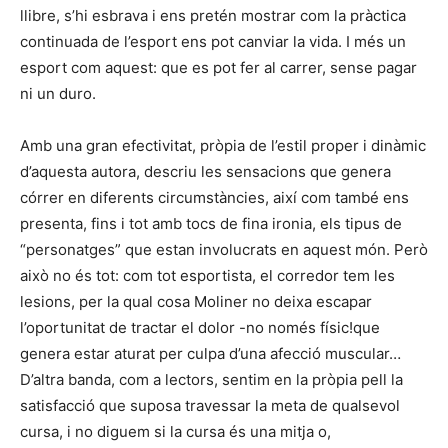
llibre, s’hi esbrava i ens pretén mostrar com la pràctica
continuada de l’esport ens pot canviar la vida. I més un
esport com aquest: que es pot fer al carrer, sense pagar
ni un duro.
Amb una gran efectivitat, pròpia de l’estil proper i dinàmic
d’aquesta autora, descriu les sensacions que genera
córrer en diferents circumstàncies, així com també ens
presenta, fins i tot amb tocs de fina ironia, els tipus de
“personatges” que estan involucrats en aquest món. Però
això no és tot: com tot esportista, el corredor tem les
lesions, per la qual cosa Moliner no deixa escapar
l’oportunitat de tractar el dolor -no només físic!que
genera estar aturat per culpa d’una afecció muscular…
D’altra banda, com a lectors, sentim en la pròpia pell la
satisfacció que suposa travessar la meta de qualsevol
cursa, i no diguem si la cursa és una mitja o,