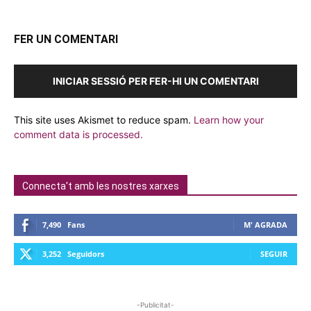
FER UN COMENTARI
INICIAR SESSIÓ PER FER-HI UN COMENTARI
This site uses Akismet to reduce spam.
Learn how your
comment data is processed.
Connecta't amb les nostres xarxes
7,490
Fans
M' AGRADA
3,252
Seguidors
SEGUIR
-Publicitat-