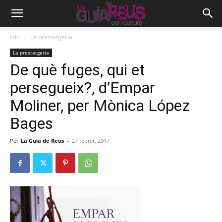
Inici
La prestatgeria
La prestatgeria
De què fuges, qui et
persegueix?, d’Empar
Moliner, per Mònica López
Bages
Per
La Guia de Reus
-
27 febrer, 2017