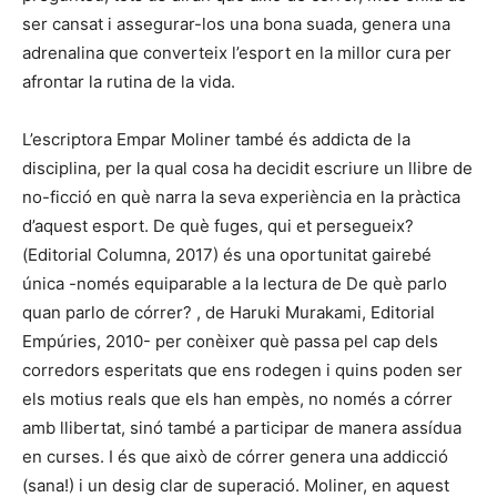
ser cansat i assegurar-los una bona suada, genera una
adrenalina que converteix l’esport en la millor cura per
afrontar la rutina de la vida.
L’escriptora Empar Moliner també és addicta de la
disciplina, per la qual cosa ha decidit escriure un llibre de
no-ficció en què narra la seva experiència en la pràctica
d’aquest esport. De què fuges, qui et persegueix?
(Editorial Columna, 2017) és una oportunitat gairebé
única -només equiparable a la lectura de De què parlo
quan parlo de córrer? , de Haruki Murakami, Editorial
Empúries, 2010- per conèixer què passa pel cap dels
corredors esperitats que ens rodegen i quins poden ser
els motius reals que els han empès, no només a córrer
amb llibertat, sinó també a participar de manera assídua
en curses. I és que això de córrer genera una addicció
(sana!) i un desig clar de superació. Moliner, en aquest