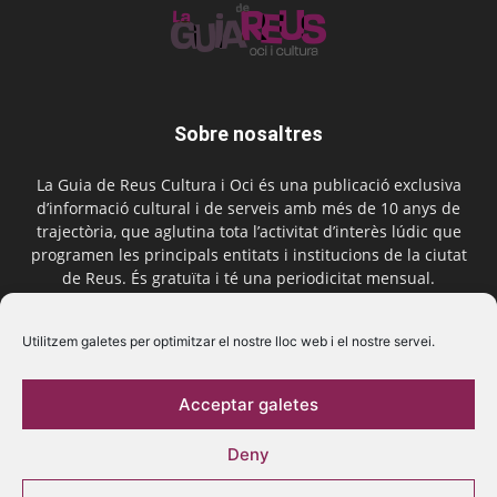
Sobre nosaltres
La Guia de Reus Cultura i Oci és una publicació exclusiva
d’informació cultural i de serveis amb més de 10 anys de
trajectòria, que aglutina tota l’activitat d’interès lúdic que
programen les principals entitats i institucions de la ciutat
de Reus. És gratuïta i té una periodicitat mensual.
Contactar-nos:
comercial@laguiadereus.com
Utilitzem galetes per optimitzar el nostre lloc web i el nostre servei.
Acceptar galetes
Segueix-nos
Deny