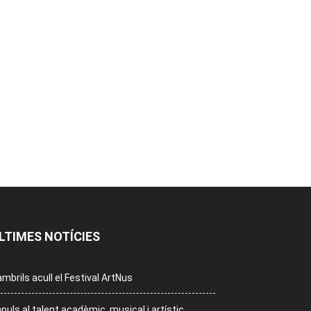
LTIMES NOTÍCIES
mbrils acull el Festival ArtNus
puls al talent acadèmic, musical i artístic