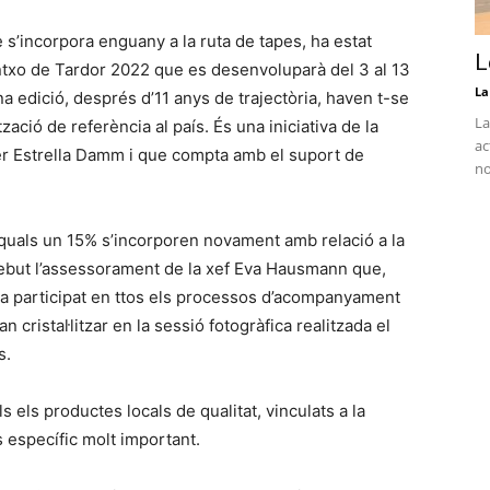
 s’incorpora enguany a la ruta de tapes, ha estat
L
intxo de Tardor 2022 que es desenvoluparà del 3 al 13
La
a edició, després d’11 anys de trajectòria, haven t-se
La
ació de referència al país. És una iniciativa de la
ac
r Estrella Damm i que compta amb el suport de
no
s quals un 15% s’incorporen novament amb relació a la
rebut l’assessorament de la xef Eva Hausmann que,
ha participat en ttos els processos d’acompanyament
n cristal·litzar en la sessió fotogràfica realitzada el
s.
s els productes locals de qualitat, vinculats a la
es específic molt important.