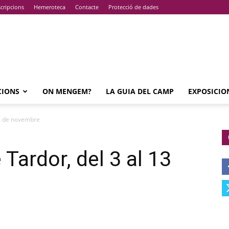
cripcions
Hemeroteca
Contacte
Protecció de dades
CIONS
ON MENGEM?
LA GUIA DEL CAMP
EXPOSICIO
13 de novembre
Tardor, del 3 al 13