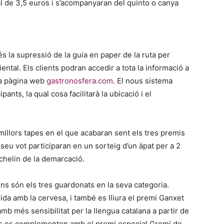
al de 3,5 euros i s’acompanyaran del quinto o canya
s la supressió de la guia en paper de la ruta per
ntal. Els clients podran accedir a tota la informació a
la pàgina web
gastronosfera.com
. El nous sistema
ants, la qual cosa facilitarà la ubicació i el
s millors tapes en el que acabaran sent els tres premis
seu vot participaran en un sorteig d’un àpat per a 2
chelin de la demarcació.
quins són els tres guardonats en la seva categoria.
ida amb la cervesa, i també es lliura el premi Ganxet
amb més sensibilitat per la llengua catalana a partir de
ons es complementen amb el premi especial Gremi de