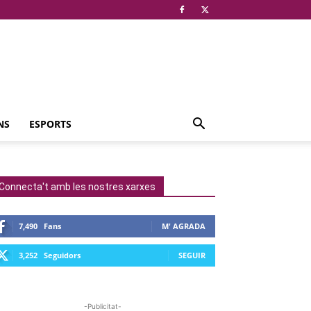
NS
ESPORTS
Connecta't amb les nostres xarxes
7,490
Fans
M' AGRADA
3,252
Seguidors
SEGUIR
-Publicitat-