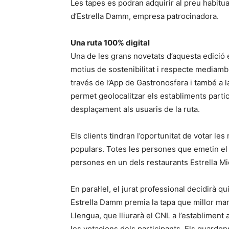
Les tapes es podran adquirir al preu habitu
d’Estrella Damm, empresa patrocinadora.
Una ruta 100% digital
Una de les grans novetats d’aquesta edició é
motius de sostenibilitat i respecte mediambie
través de l’App de Gastronosfera i també a 
permet geolocalitzar els establiments particip
desplaçament als usuaris de la ruta.
Els clients tindran l’oportunitat de votar le
populars. Totes les persones que emetin el 
persones en un dels restaurants Estrella Mi
En paral·lel, el jurat professional decidirà 
Estrella Damm premia la tapa que millor mar
Llengua, que lliurarà el CNL a l’establiment 
les votacions dels participants. Els guard