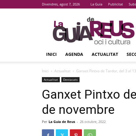
Divendres, agost 7, 2026
La Guia
Publicitat
Subs
La
Guia
De
Reus
INICI
AGENDA
ACTUALITAT
SEC
Inici
Actualitat
Ganxet Pintxo de Tardor, del 3 al 
Actualitat
Destacats
Ganxet Pintxo de 
de novembre
Per
La Guia de Reus
-
26 octubre, 2022