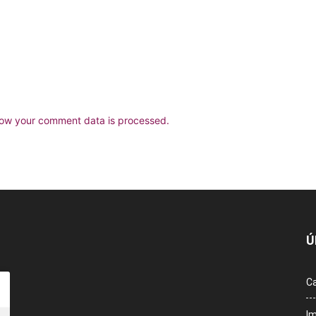
ow your comment data is processed.
Ú
Ca
Im