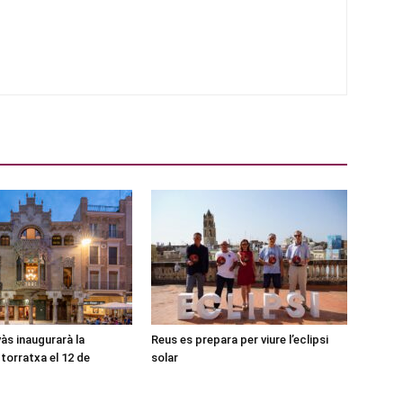
às inaugurarà la
Reus es prepara per viure l’eclipsi
torratxa el 12 de
solar