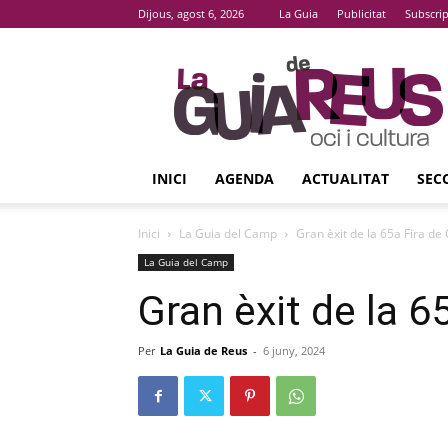
Dijous, agost 6, 2026
La Guia
Publicitat
Subscri
La
Guia
De
Reus
INICI
AGENDA
ACTUALITAT
SEC
Inici
La Guia del Camp
Gran èxit de la 65a Fira de
La Guia del Camp
Gran èxit de la 6
Per
La Guia de Reus
-
6 juny, 2024