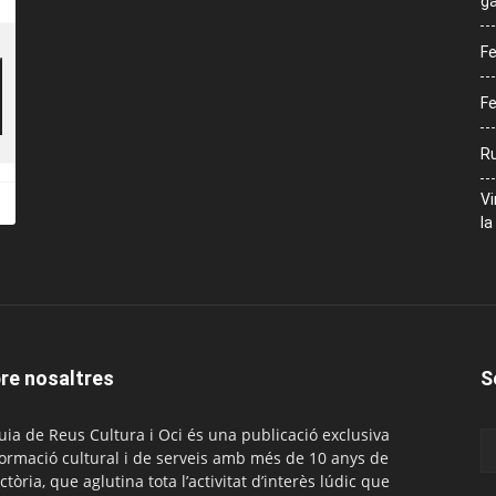
ga
Fe
Fe
Ru
Vi
la
re nosaltres
S
uia de Reus Cultura i Oci és una publicació exclusiva
formació cultural i de serveis amb més de 10 anys de
ctòria, que aglutina tota l’activitat d’interès lúdic que