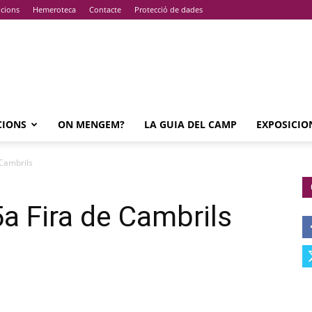
pcions
Hemeroteca
Contacte
Protecció de dades
CIONS
ON MENGEM?
LA GUIA DEL CAMP
EXPOSICIO
 Cambrils
5a Fira de Cambrils