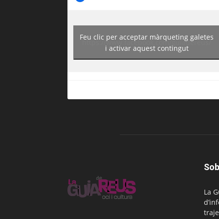
Feu clic per acceptar màrqueting galetes
https://www.facebook.com/guiadereus/
i activar aquest contingut
Sob
La G
d’in
traje