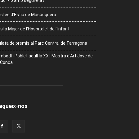
udir-lo amb seguretat
stes d’Estiu de Masboquera
sta Major de l’Hospitalet de l’Infant
leta de premis al Parc Central de Tarragona
mbodí i Poblet acull la XXII Mostra d’Art Jove de
 Conca
egueix-nos