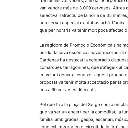
d’Artesans Cervesers, amb la incorporació de
van vendre més de 3.000 cerveses. Altres as
selectiva, l’atractiu de la nòria de 35 metre
nou servei especial d’autobús urbà. L’única 
que per horaris va tenir molt poca afectació
La regidora de Promoció Econòmica s’ha most
perdut la seva essència i haver incorporat cri
Cárdenas ha destacat la celebració d’aques
comarques tarragonines, que s’afegeix al ca
en valor i donar a conèixer aquest producte 
proposta va tenir molta acceptació per la pr
fins a 60 cerveses diferents.
Pel que fa a la plaça del Setge com a empl
que va ser un encert per la comoditat, la funci
família, amb grades, gespa, escenari, músic
i que cal integrar en el circuit de la fira”, ha