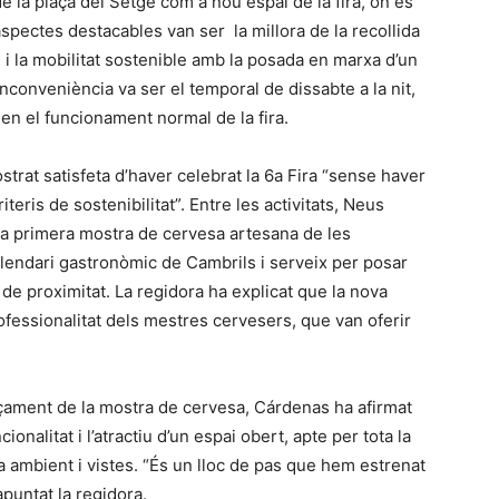
 la plaça del Setge com a nou espai de la fira, on es
pectes destacables van ser la millora de la recollida
s, i la mobilitat sostenible amb la posada en marxa d’un
inconveniència va ser el temporal de dissabte a la nit,
 en el funcionament normal de la fira.
rat satisfeta d’haver celebrat la 6a Fira “sense haver
teris de sostenibilitat”. Entre les activitats, Neus
ta primera mostra de cervesa artesana de les
lendari gastronòmic de Cambrils i serveix per posar
de proximitat. La regidora ha explicat que la nova
ofessionalitat dels mestres cervesers, que van oferir
açament de la mostra de cervesa, Cárdenas ha afirmat
onalitat i l’atractiu d’un espai obert, apte per tota la
a ambient i vistes. “És un lloc de pas que hem estrenat
 apuntat la regidora.