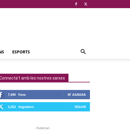
NS
ESPORTS
Connecta't amb les nostres xarxes
7,490
Fans
M' AGRADA
3,252
Seguidors
SEGUIR
-Publicitat-