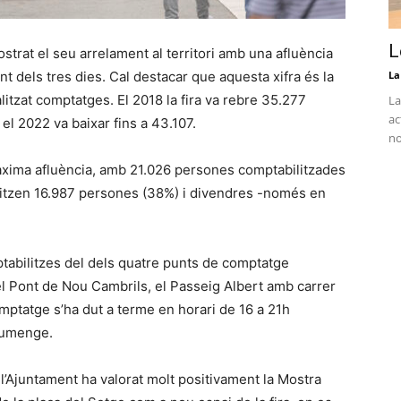
L
strat el seu arrelament al territori amb una afluència
 dels tres dies. Cal destacar que aquesta xifra és la
La
litzat comptatges. El 2018 la fira va rebre 35.277
La
ac
 i el 2022 va baixar fins a 43.107.
no
màxima afluència, amb 21.026 persones comptabilitzades
ilitzen 16.987 persones (38%) i divendres -només en
abilitzes del dels quatre punts de comptatge
 el Pont de Nou Cambrils, el Passeig Albert amb carrer
comptatge s’ha dut a terme en horari de 16 a 21h
diumenge.
Ajuntament ha valorat molt positivament la Mostra