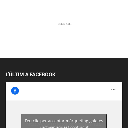
-Publicitat-
L’ÚLTIM A FACEBOOK
Feu clic per acceptar màrqueting galetes
https://www.facebook.com/guiadereus/
i activar aquest contingut