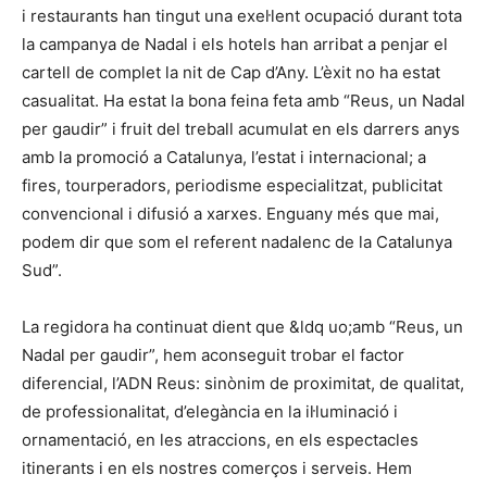
i restaurants han tingut una exel·lent ocupació durant tota
la campanya de Nadal i els hotels han arribat a penjar el
cartell de complet la nit de Cap d’Any. L’èxit no ha estat
casualitat. Ha estat la bona feina feta amb “Reus, un Nadal
per gaudir” i fruit del treball acumulat en els darrers anys
amb la promoció a Catalunya, l’estat i internacional; a
fires, tourperadors, periodisme especialitzat, publicitat
convencional i difusió a xarxes. Enguany més que mai,
podem dir que som el referent nadalenc de la Catalunya
Sud”.
La regidora ha continuat dient que &ldq uo;amb “Reus, un
Nadal per gaudir”, hem aconseguit trobar el factor
diferencial, l’ADN Reus: sinònim de proximitat, de qualitat,
de professionalitat, d’elegància en la il·luminació i
ornamentació, en les atraccions, en els espectacles
itinerants i en els nostres comerços i serveis. Hem