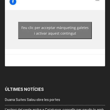
Feu clic per acceptar màrqueting galetes
https://www.facebook.com/guiadereus/
i activar aquest contingut
ÚLTIMES NOTÍCIES
Duana Suites Salou obre les portes
L’eclipsi del segle arriba a Catalunya: consells per gaudir-lo amb