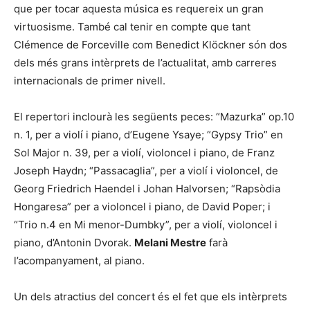
que per tocar aquesta música es requereix un gran
virtuosisme. També cal tenir en compte que tant
Clémence de Forceville com Benedict Klöckner són dos
dels més grans intèrprets de l’actualitat, amb carreres
internacionals de primer nivell.
El repertori inclourà les següents peces: “Mazurka” op.10
n. 1, per a violí i piano, d’Eugene Ysaye; “Gypsy Trio” en
Sol Major n. 39, per a violí, violoncel i piano, de Franz
Joseph Haydn; “Passacaglia”, per a violí i violoncel, de
Georg Friedrich Haendel i Johan Halvorsen; “Rapsòdia
Hongaresa” per a violoncel i piano, de David Poper; i
“Trio n.4 en Mi menor-Dumbky”, per a violí, violoncel i
piano, d’Antonin Dvorak.
Melani Mestre
farà
l’acompanyament, al piano.
Un dels atractius del concert és el fet que els intèrprets