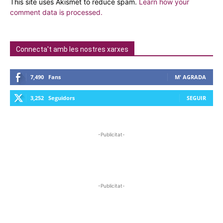
This site uses Akismet to reduce spam.
Learn how your
comment data is processed.
Connecta't amb les nostres xarxes
7,490
Fans
M' AGRADA
3,252
Seguidors
SEGUIR
-Publicitat-
-Publicitat-