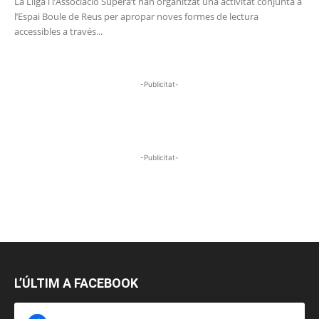
La Lliga i l’Associació Supera’t han organitzat una activitat conjunta a
l’Espai Boule de Reus per apropar noves formes de lectura
accessibles a través...
-Publicitat-
-Publicitat-
L’ÚLTIM A FACEBOOK