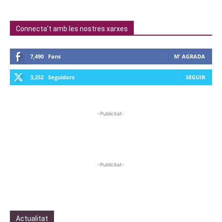
Connecta't amb les nostres xarxes
7,490
Fans
M' AGRADA
3,252
Seguidors
SEGUIR
-Publicitat-
-Publicitat-
Actualitat