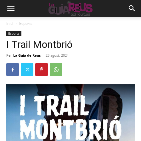
Inici
Esports
Esports
I Trail Montbrió
Per
La Guia de Reus
-
23 agost, 2024