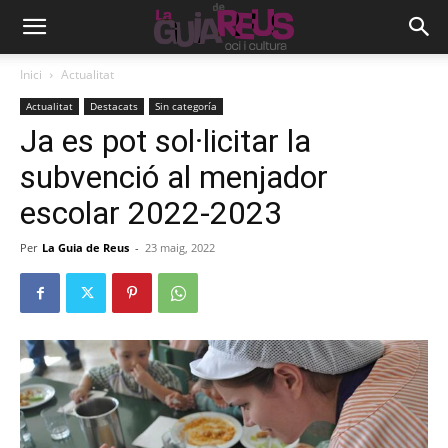
Inici
Actualitat
Actualitat
Destacats
Sin categoría
Ja es pot sol·licitar la
subvenció al menjador
escolar 2022-2023
Per
La Guia de Reus
-
23 maig, 2022