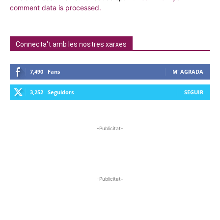
comment data is processed.
Connecta't amb les nostres xarxes
7,490
Fans
M' AGRADA
3,252
Seguidors
SEGUIR
-Publicitat-
-Publicitat-