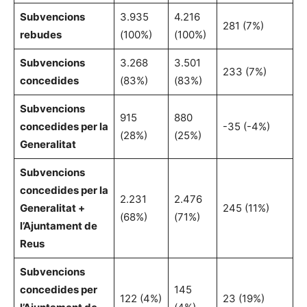
Subvencions
3.935
4.216
281 (7%)
rebudes
(100%)
(100%)
Subvencions
3.268
3.501
233 (7%)
concedides
(83%)
(83%)
Subvencions
915
880
concedides per la
-35 (-4%)
(28%)
(25%)
Generalitat
Subvencions
concedides per la
2.231
2.476
Generalitat +
245 (11%)
(68%)
(71%)
l’Ajuntament de
Reus
Subvencions
concedides per
145
122 (4%)
23 (19%)