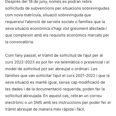
Després del 18 de juny, només es podran rebre
sol·licituds de subvencions per situacions sobrevingudes
com nova matrícula, situació sobrevinguda que
requereixi l’atenció de serveis socials o famílies que la
seva situació econòmica s’hagi vist greument afectada i
que compleixin amb els requisits econòmics marcats per
la convocatòria.
Com l’any passat, el tràmit de sol·licitud de l’ajut per al
curs 2022-2023 es pot fer via telemàtica o presencial i el
model de sol·licitud pot ser abreujat o ordinari. Les
famílies que van sol·licitar l’ajut el curs 2021-2022 i que la
seva situació es manté igual, sense cap modificació de
les dades i de la documentació requerida, poden fer la
sol·licitud abreujada. En aquest cas, rebran un correu
electrònic o un SMS amb les instruccions per poder fer el
tràmit abreujat de manera més ràpida i fàcil.