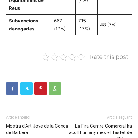
l’Ajuntament de
(4%)
Reus
Subvencions
667
715
48 (7%)
denegades
(17%)
(17%)
Rate this post
Article anterior
Article següent
Mostra d’Art Jove de la Conca
La Fira Centre Comercial ha
de Barberà
acollit un any més el Tastet de